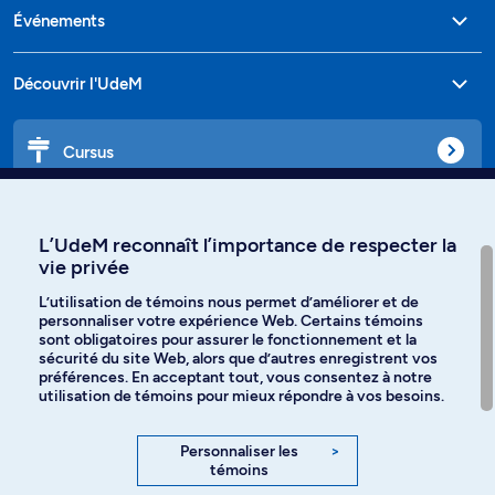
Événements
Découvrir l'UdeM
Cursus
Affiniti
L’UdeM reconnaît l’importance de respecter la
vie privée
L’utilisation de témoins nous permet d’améliorer et de
personnaliser votre expérience Web. Certains témoins
Langues
sont obligatoires pour assurer le fonctionnement et la
sécurité du site Web, alors que d’autres enregistrent vos
préférences. En acceptant tout, vous consentez à notre
Facebook
Instagram
utilisation de témoins pour mieux répondre à vos besoins.
TikTok
YouTube
Personnaliser les
>
témoins
Spotify