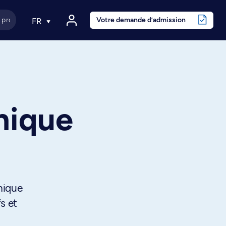
Votre demande d’admission
FR
nique
inique
s et