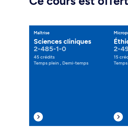
Ce cours est offe
Maîtrise
Microp
Sciences cliniques
Éthi
2-485-1-0
2-49
45 crédits
15 créd
Temps plein , Demi-temps
Temps 