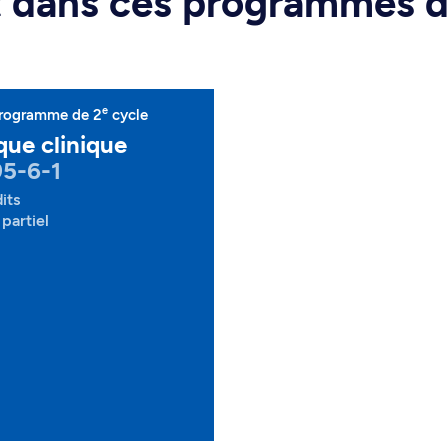
rt dans ces programmes 
e
rogramme de 2
cycle
que clinique
5-6-1
its
partiel