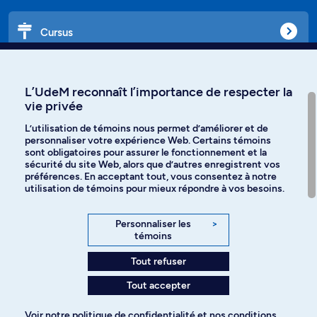
Cursus
Affiniti
L’UdeM reconnaît l’importance de respecter la
vie privée
L’utilisation de témoins nous permet d’améliorer et de
personnaliser votre expérience Web. Certains témoins
Langues
sont obligatoires pour assurer le fonctionnement et la
sécurité du site Web, alors que d’autres enregistrent vos
préférences. En acceptant tout, vous consentez à notre
Facebook
Instagram
utilisation de témoins pour mieux répondre à vos besoins.
TikTok
YouTube
Personnaliser les
>
témoins
Spotify
Tout refuser
Tout accepter
Politique de confidentialité
Voir notre
politique de confidentialité
et nos
conditions