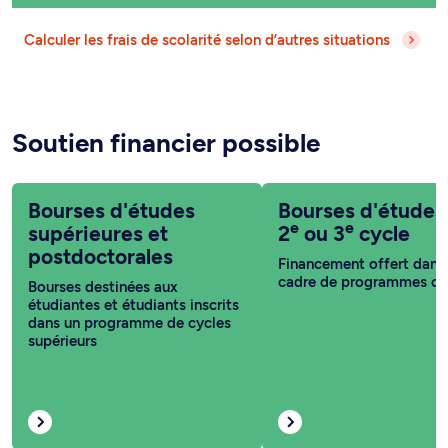
Calculer les frais de scolarité selon d’autres situations
Soutien financier possible
Bourses d'études
Bourses d'études
e
e
supérieures et
2
ou 3
cycle
postdoctorales
Financement offert dans 
cadre de programmes co
Bourses destinées aux
étudiantes et étudiants inscrits
dans un programme de cycles
supérieurs