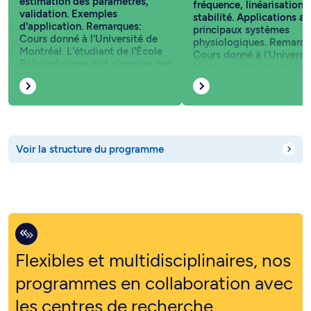
estimation des paramètres,
fréquence, linéarisation,
validation. Exemples
stabilité. Applications a
d'application. Remarques:
principaux systèmes
Cours donné à l'Université de
physiologiques. Remarqu
Montréal. L'étudiant de l'École
Cours donné à l'Universi
Polytechnique doit s'inscrire par
Montréal. L'étudiant de l
Autorisation d'études hors
Polytechnique doit s'insc
établissement (entente
Autorisation d'études ho
CRÉPUQ).
établissement (entente
CRÉPUQ).
Voir la structure du programme
Flexibles et multidisciplinaires, nos
programmes en collaboration avec
les centres de recherche