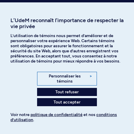
Prenez une longueur d’avance en
découvrant ce qu’on a écrit sur le
L’UdeM reconnaît l’importance de respecter la
sujet
vie privée
L’utilisation de témoins nous permet d’améliorer et de
Voyez les thèses ou mémoires dans cette discipline
personnaliser votre expérience Web. Certains témoins
sont obligatoires pour assurer le fonctionnement et la
sécurité du site Web, alors que d’autres enregistrent vos
préférences. En acceptant tout, vous consentez à notre
utilisation de témoins pour mieux répondre à vos besoins.
Personnaliser les
>
témoins
Besoin d’info sur
Tout refuser
l’admission?
Tout accepter
Voir notre
politique de confidentialité
et nos
conditions
d’utilisation
.
Pour ajouter à votre demande