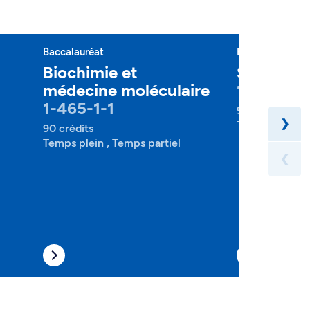
Baccalauréat
Baccalauréat
Biochimie et
Sciences
médecine moléculaire
1-484-1-
1-465-1-1
90 crédits
❯
Temps plein , 
90 crédits
Temps plein , Temps partiel
❮