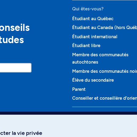
Qui êtes-vous?
Étudiant au Québec
onseils
Étudiant au Canada (hors Qué
études
Étudiant international
Étudiant libre
Membre des communautés
autochtones
Membre des communautés noi
Élève du secondaire
Parent
Conseiller et conseillère d’orie
Programmes et cours
Liste complète des cours
ter la vie privée
Voir tous les programmes