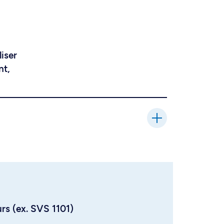
liser
nt,
urs (ex. SVS 1101)