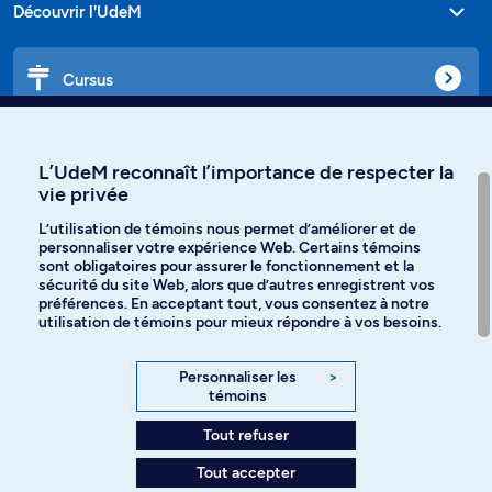
Découvrir l'UdeM
Cursus
Affiniti
L’UdeM reconnaît l’importance de respecter la
vie privée
L’utilisation de témoins nous permet d’améliorer et de
personnaliser votre expérience Web. Certains témoins
Langues
sont obligatoires pour assurer le fonctionnement et la
sécurité du site Web, alors que d’autres enregistrent vos
préférences. En acceptant tout, vous consentez à notre
Facebook
Instagram
utilisation de témoins pour mieux répondre à vos besoins.
TikTok
YouTube
Personnaliser les
>
témoins
Spotify
Tout refuser
Tout accepter
Politique de confidentialité