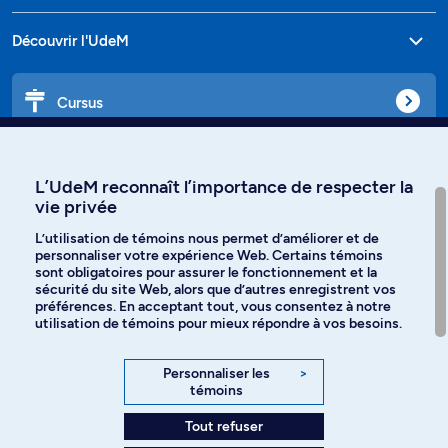
Découvrir l'UdeM
Cursus
Affiniti
L’UdeM reconnaît l’importance de respecter la
vie privée
L’utilisation de témoins nous permet d’améliorer et de
personnaliser votre expérience Web. Certains témoins
Langues
sont obligatoires pour assurer le fonctionnement et la
sécurité du site Web, alors que d’autres enregistrent vos
préférences. En acceptant tout, vous consentez à notre
Facebook
Instagram
utilisation de témoins pour mieux répondre à vos besoins.
TikTok
YouTube
Personnaliser les
>
témoins
Spotify
Tout refuser