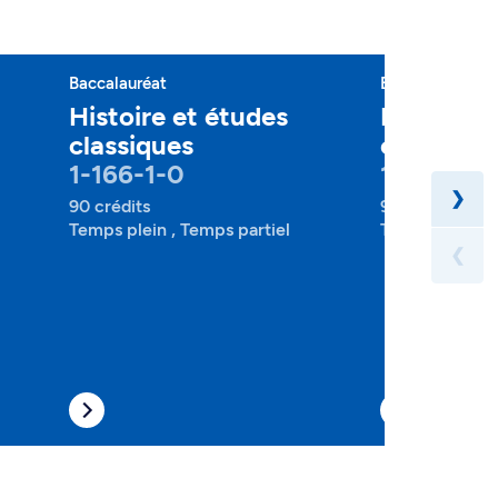
Baccalauréat
Baccalauréat
Histoire et études
Philosoph
classiques
classique
1-166-1-0
1-199-1-0
❯
90 crédits
90 crédits
Temps plein , Temps partiel
Temps plein , 
❮