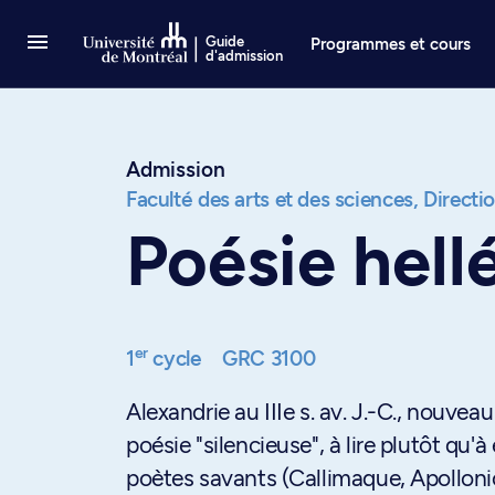
Passer au contenu
Guide
Programmes et cours
d'admission
Admission
Faculté des arts et des sciences,
Directi
Poésie hell
er
1
cycle
GRC 3100
Alexandrie au IIIe s. av. J.-C., nouve
poésie "silencieuse", à lire plutôt qu
poètes savants (Callimaque, Apollonio