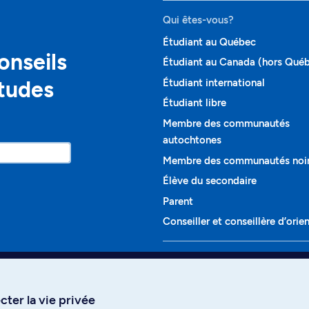
Qui êtes-vous?
Étudiant au Québec
onseils
Étudiant au Canada (hors Qué
études
Étudiant international
Étudiant libre
Membre des communautés
autochtones
Membre des communautés noi
Élève du secondaire
Parent
Conseiller et conseillère d’orie
Programmes et cours
Liste complète des cours
ter la vie privée
Voir tous les programmes