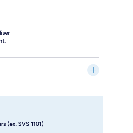
liser
nt,
urs (ex. SVS 1101)