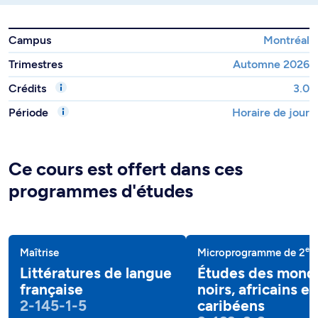
Campus
Montréal
Trimestres
Automne 2026
Crédits
3.0
Période
Horaire de jour
Ce cours est offert dans ces
programmes d'études
e
Maîtrise
Microprogramme de 2
c
Littératures de langue
Études des mond
française
noirs, africains et
2-145-1-5
caribéens