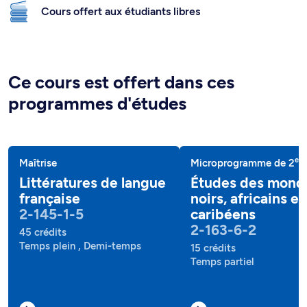
Cours offert aux étudiants libres
Ce cours est offert dans ces
programmes d'études
e
Maîtrise
Microprogramme de 2
c
Littératures de langue
Études des mond
française
noirs, africains et
2-145-1-5
caribéens
2-163-6-2
45 crédits
Temps plein , Demi-temps
15 crédits
Temps partiel