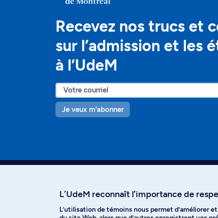
Recevez nos trucs et c
sur l’admission et les 
à l’UdeM
Je veux m'abonner
L’UdeM reconnaît l’importance de respec
L’utilisation de témoins nous permet d’améliorer e
Facebook
Instagram
T
du site Web, alors que d’autres enregistrent vos p