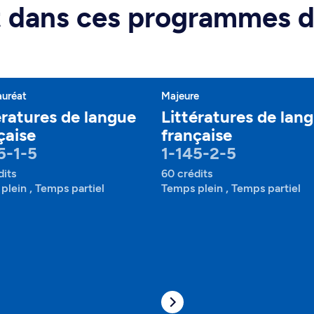
rt dans ces programmes 
auréat
Majeure
ératures de langue
Littératures de lan
çaise
française
5-1-5
1-145-2-5
dits
60 crédits
plein , Temps partiel
Temps plein , Temps partiel