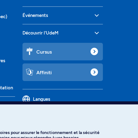
Événements
bec)
Découvrir l'UdeM
Cursus
res
Affiniti
ntation
Langues
oires pour assurer le fonctionnement et la sécurité
émoins pour mieux répondre à vos besoins.