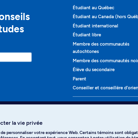
Étudiant au Québec
onseils
Étudiant au Canada (hors Qué
études
Étudiant international
Étudiant libre
Membre des communautés
autochtones
Membre des communautés noi
Élève du secondaire
Parent
Conseiller et conseillère d’orie
Programmes et cours
Liste complète des cours
ter la vie privée
Voir tous les programmes
t de personnaliser votre expérience Web. Certains témoins sont obligat
ikTok
YouTube
Spotify
références. En acceptant tout, vous consentez à notre utilisation de t