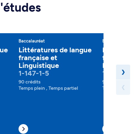
d'études
Baccalauréat
Baccalauréat
gue
Littératures de langue
Littératu
française et
française
Linguistique
Philosoph
1-147-1-5
1-148-1-5
❯
90 crédits
90 crédits
❮
Temps plein , Temps partiel
Temps plein , 