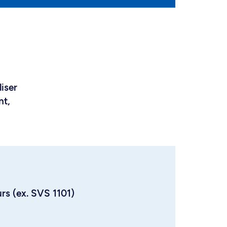
liser
nt,
urs (ex. SVS 1101)