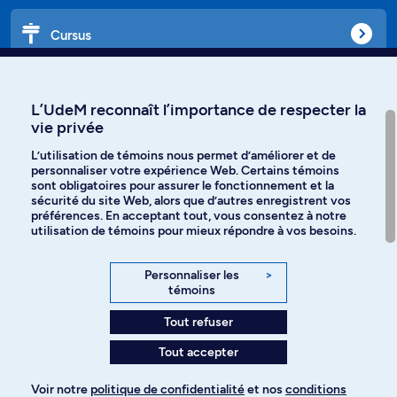
Cursus
Affiniti
L’UdeM reconnaît l’importance de respecter la
vie privée
L’utilisation de témoins nous permet d’améliorer et de
personnaliser votre expérience Web. Certains témoins
Langues
sont obligatoires pour assurer le fonctionnement et la
sécurité du site Web, alors que d’autres enregistrent vos
préférences. En acceptant tout, vous consentez à notre
Facebook
Instagram
utilisation de témoins pour mieux répondre à vos besoins.
TikTok
YouTube
Personnaliser les
>
témoins
Spotify
Tout refuser
Tout accepter
Politique de confidentialité
Voir notre
politique de confidentialité
et nos
conditions