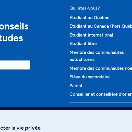
Qui êtes-vous?
Étudiant au Québec
onseils
Étudiant au Canada (hors Qué
études
Étudiant international
Étudiant libre
Membre des communautés
autochtones
Membre des communautés noi
Élève du secondaire
Parent
Conseiller et conseillère d’orie
Programmes et cours
Liste complète des cours
ter la vie privée
Voir tous les programmes