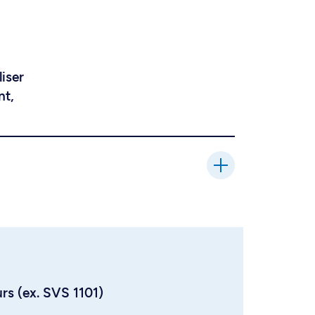
liser
nt,
urs (ex. SVS 1101)