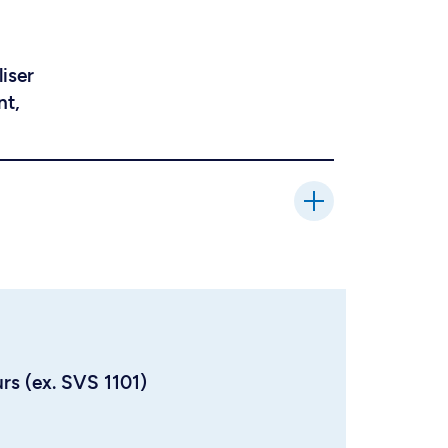
liser
nt,
urs (ex. SVS 1101)