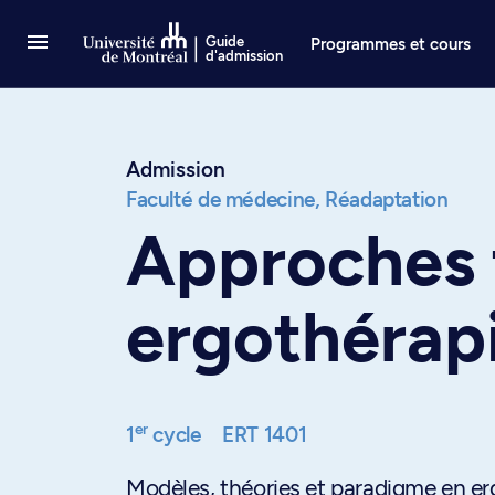
Passer au contenu
Guide
Programmes et cours
d'admission
Admission
Faculté de médecine,
Réadaptation
Approches 
ergothérap
er
1
cycle
ERT 1401
Modèles, théories et paradigme en e