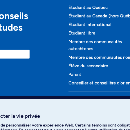
Étudiant au Québec
onseils
Étudiant au Canada (hors Qué
études
Étudiant international
Étudiant libre
Membre des communautés
autochtones
Membre des communautés noi
Élève du secondaire
Parent
Conseiller et conseillère d’orie
Programmes et cours
Liste complète des cours
ter la vie privée
Voir tous les programmes
t de personnaliser votre expérience Web. Certains témoins sont obligat
ikTok
YouTube
Spotify