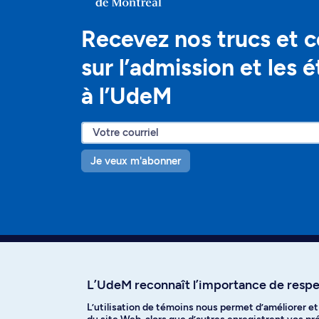
Recevez nos trucs et c
sur l’admission et les 
à l’UdeM
Je veux m'abonner
L’UdeM reconnaît l’importance de respec
L’utilisation de témoins nous permet d’améliorer e
Facebook
Instagram
T