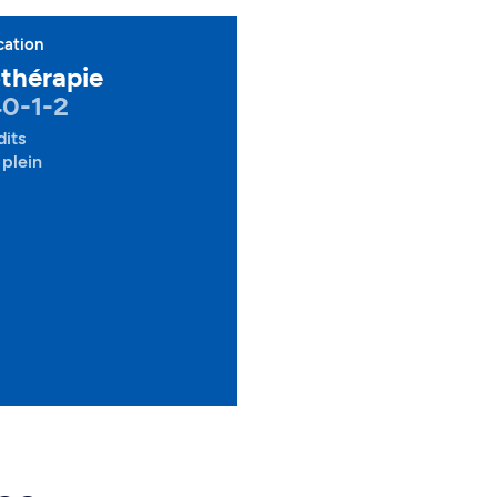
cation
thérapie
0-1-2
dits
plein