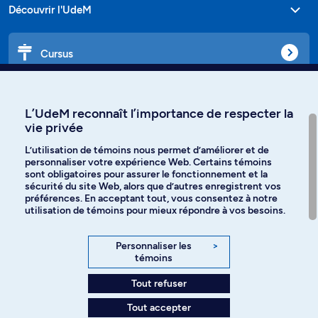
Découvrir l'UdeM
Cursus
Affiniti
L’UdeM reconnaît l’importance de respecter la
vie privée
L’utilisation de témoins nous permet d’améliorer et de
personnaliser votre expérience Web. Certains témoins
Langues
sont obligatoires pour assurer le fonctionnement et la
sécurité du site Web, alors que d’autres enregistrent vos
préférences. En acceptant tout, vous consentez à notre
Facebook
Instagram
utilisation de témoins pour mieux répondre à vos besoins.
TikTok
YouTube
Personnaliser les
>
témoins
Spotify
Tout refuser
Tout accepter