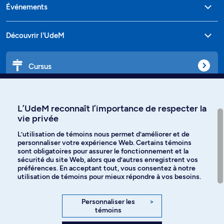
Événements
Découvrir l'UdeM
Cursus
Affiniti
L’UdeM reconnaît l’importance de respecter la
vie privée
L’utilisation de témoins nous permet d’améliorer et de
personnaliser votre expérience Web. Certains témoins
Langues
sont obligatoires pour assurer le fonctionnement et la
sécurité du site Web, alors que d’autres enregistrent vos
préférences. En acceptant tout, vous consentez à notre
Facebook
Instagram
utilisation de témoins pour mieux répondre à vos besoins.
TikTok
YouTube
Personnaliser les
>
témoins
Spotify