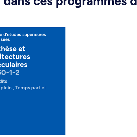
rt dans ces programmes 
 d'études supérieures
isées
hèse et
itectures
culaires
60-1-2
dits
plein , Temps partiel