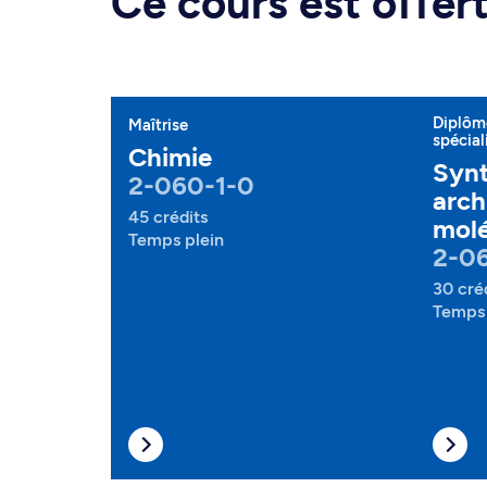
Ce cours est offe
Diplôme
Maîtrise
spécial
Chimie
Synt
2-060-1-0
arch
45 crédits
molé
Temps plein
2-0
30 cré
Temps 