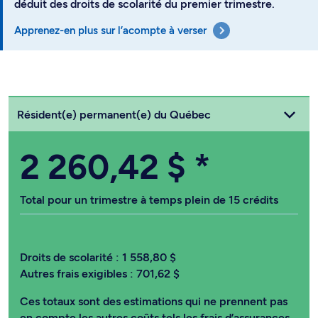
déduit des droits de scolarité du premier trimestre.
Apprenez-en plus sur l’acompte à verser
Choisissez votre statut
Résident(e) permanent(e) du Québec
2 260,42 $
*
Total pour un trimestre à temps plein de 15 crédits
Droits de scolarité :
1 558,80 $
Autres frais exigibles :
701,62 $
Ces totaux sont des estimations qui ne prennent pas
en compte les autres coûts tels les frais d’assurances,