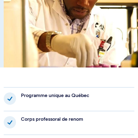
Ce D.E.S.S. vise à faire le pont entre la formation au
baccalauréat en chimie et les besoins importants de
l’industrie chimique pour des postes ne nécessitant pas de
formation en recherche. La formation se démarque des
er
e
programmes de 1
et de 2
cycles en chimie par l'accent
mis sur la combinaison du renforcement des habiletés
pratiques développées en laboratoire pour la synthèse de
molécules et le renforcement des connaissances
théoriques sur les différentes méthodologies de synthèse
pour la préparation de petites molécules organiques, de
complexes inorganiques, de matériaux et de biomolécules.
Le stage en milieu pratique permet d'arrimer la formation
avec les besoins du marché de l'emploi en chimie et de
Programme unique au Québec
favoriser le placement des diplômés et diplômées.
Corps professoral de renom