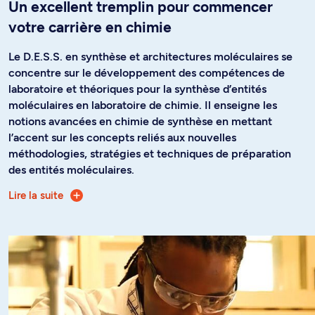
Un excellent tremplin pour commencer
votre carrière en chimie
Le D.E.S.S. en synthèse et architectures moléculaires se
concentre sur le développement des compétences de
laboratoire et théoriques pour la synthèse d’entités
moléculaires en laboratoire de chimie. Il enseigne les
notions avancées en chimie de synthèse en mettant
l’accent sur les concepts reliés aux nouvelles
méthodologies, stratégies et techniques de préparation
des entités moléculaires.
Lire la suite
L’offre de cours dans le D.E.S.S. en synthèse et
architectures moléculaires permet de vous spécialiser en
synthèse de petites molécules organiques, en préparation
de complexes inorganiques ou encore en synthèse de
structures macromoléculaires. Vous recevrez également
une solide formation en laboratoire en synthèse, que vous
mettrez en pratique lors d’un stage dans un laboratoire
gouvernemental ou privé.