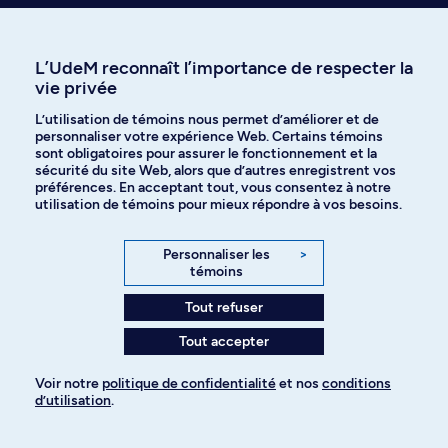
Aide à l'admission
L’UdeM reconnaît l’importance de respecter la
Événements
vie privée
L’utilisation de témoins nous permet d’améliorer et de
Découvrir l'UdeM
personnaliser votre expérience Web. Certains témoins
sont obligatoires pour assurer le fonctionnement et la
sécurité du site Web, alors que d’autres enregistrent vos
préférences. En acceptant tout, vous consentez à notre
Cursus
utilisation de témoins pour mieux répondre à vos besoins.
Personnaliser les
>
Affiniti
témoins
Tout refuser
Tout accepter
Langues
Voir notre
politique de confidentialité
et nos
conditions
d’utilisation
.
Facebook
Instagram
Pour ajouter à votre demande