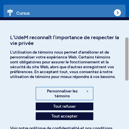
Cursus
Affiniti
L’UdeM reconnaît l’importance de respecter la
vie privée
L’utilisation de témoins nous permet d’améliorer et de
personnaliser votre expérience Web. Certains témoins
Langues
sont obligatoires pour assurer le fonctionnement et la
sécurité du site Web, alors que d’autres enregistrent vos
préférences. En acceptant tout, vous consentez à notre
Facebook
Instagram
utilisation de témoins pour mieux répondre à vos besoins.
TikTok
YouTube
Personnaliser les
>
témoins
Spotify
Tout refuser
Tout accepter
Politique de confidentialité
Voir notre
politique de confidentialité
et nos
conditions