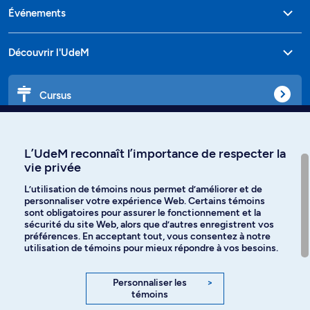
Événements
Découvrir l'UdeM
Cursus
Affiniti
L’UdeM reconnaît l’importance de respecter la
vie privée
L’utilisation de témoins nous permet d’améliorer et de
personnaliser votre expérience Web. Certains témoins
Langues
sont obligatoires pour assurer le fonctionnement et la
sécurité du site Web, alors que d’autres enregistrent vos
préférences. En acceptant tout, vous consentez à notre
Facebook
Instagram
utilisation de témoins pour mieux répondre à vos besoins.
TikTok
YouTube
Personnaliser les
>
témoins
Spotify