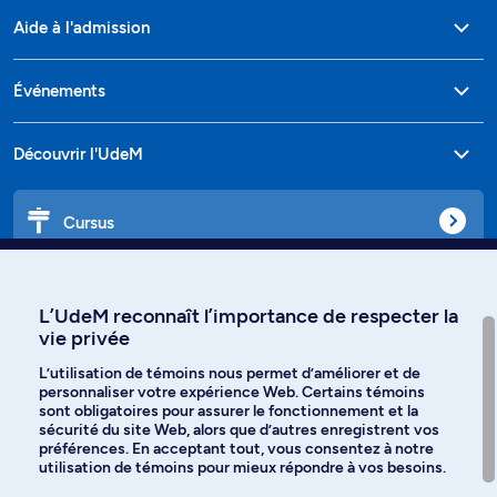
Aide à l'admission
Événements
Découvrir l'UdeM
Cursus
Affiniti
L’UdeM reconnaît l’importance de respecter la
vie privée
L’utilisation de témoins nous permet d’améliorer et de
personnaliser votre expérience Web. Certains témoins
Langues
sont obligatoires pour assurer le fonctionnement et la
sécurité du site Web, alors que d’autres enregistrent vos
préférences. En acceptant tout, vous consentez à notre
Facebook
Instagram
utilisation de témoins pour mieux répondre à vos besoins.