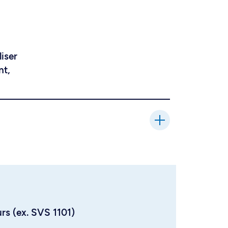
liser
nt,
urs (ex. SVS 1101)