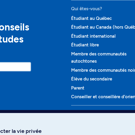
Qui êtes-vous?
Étudiant au Québec
onseils
Étudiant au Canada (hors Qué
études
Étudiant international
Étudiant libre
Membre des communautés
autochtones
Membre des communautés noi
Élève du secondaire
Parent
Conseiller et conseillère d’orie
Programmes et cours
Liste complète des cours
ter la vie privée
Voir tous les programmes