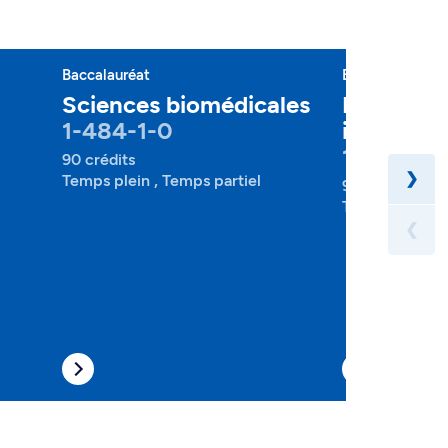
Baccalauréat
Baccalauréat
Sciences biomédicales
Microbiol
1-484-1-0
immunolo
1-500-1-
90 crédits
❯
Temps plein , Temps partiel
90 crédits
Temps plein , 
❮