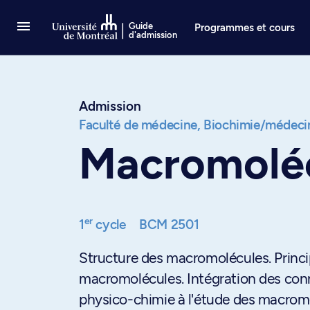
Passer au contenu
Guide
Programmes et cours
d'admission
Admission
Faculté de médecine,
Biochimie/médecin
Macromoléc
er
1
cycle
BCM 2501
Structure des macromolécules. Princip
macromolécules. Intégration des co
physico-chimie à l'étude des macrom