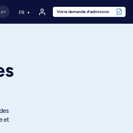
Votre demande d’admission
FR
es
 des
e et