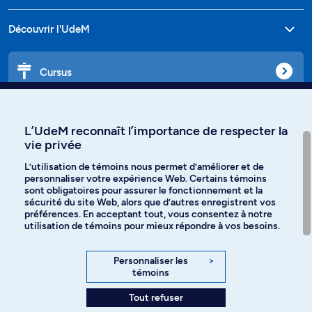
Découvrir l'UdeM
Cursus
Affiniti
L’UdeM reconnaît l’importance de respecter la
vie privée
L’utilisation de témoins nous permet d’améliorer et de
personnaliser votre expérience Web. Certains témoins
Langues
sont obligatoires pour assurer le fonctionnement et la
sécurité du site Web, alors que d’autres enregistrent vos
préférences. En acceptant tout, vous consentez à notre
Facebook
Instagram
utilisation de témoins pour mieux répondre à vos besoins.
TikTok
YouTube
Personnaliser les
>
témoins
Spotify
Tout refuser