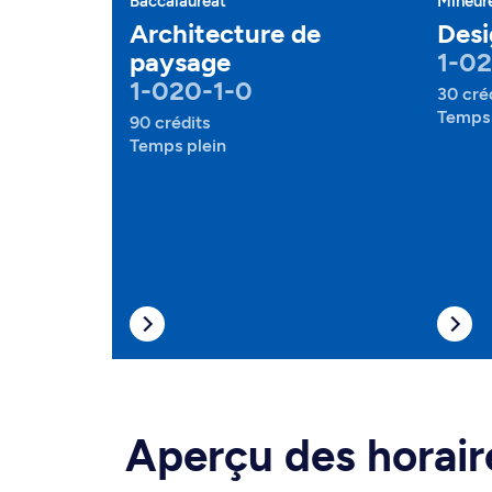
Baccalauréat
Mineur
Architecture de
Desi
paysage
1-02
1-020-1-0
30 cré
Temps 
90 crédits
Temps plein
Aperçu des horair