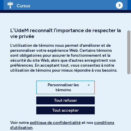
Cursus
Affiniti
L’UdeM reconnaît l’importance de respecter la
vie privée
L’utilisation de témoins nous permet d’améliorer et de
personnaliser votre expérience Web. Certains témoins
Langues
sont obligatoires pour assurer le fonctionnement et la
sécurité du site Web, alors que d’autres enregistrent vos
préférences. En acceptant tout, vous consentez à notre
Facebook
Instagram
utilisation de témoins pour mieux répondre à vos besoins.
TikTok
YouTube
Personnaliser les
>
témoins
Spotify
Tout refuser
Tout accepter
Politique de confidentialité
Voir notre
politique de confidentialité
et nos
conditions
d’utilisation
.