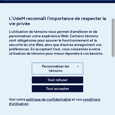
Affiniti
L’UdeM reconnaît l’importance de respecter la
vie privée
L’utilisation de témoins nous permet d’améliorer et de
personnaliser votre expérience Web. Certains témoins
Langues
sont obligatoires pour assurer le fonctionnement et la
sécurité du site Web, alors que d’autres enregistrent vos
préférences. En acceptant tout, vous consentez à notre
Facebook
Instagram
utilisation de témoins pour mieux répondre à vos besoins.
TikTok
YouTube
Personnaliser les
>
témoins
Spotify
Tout refuser
Tout accepter
Politique de confidentialité
Voir notre
politique de confidentialité
et nos
conditions
d’utilisation
.
Paramètres des témoins