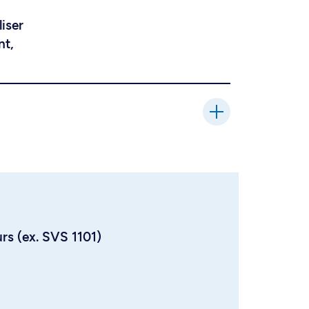
liser
nt,
urs (ex. SVS 1101)