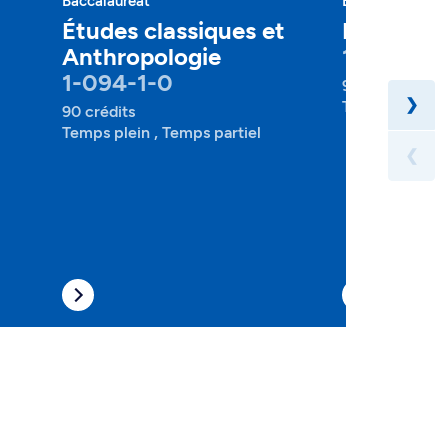
Baccalauréat
Baccalauréat
Études classiques et
Études as
Anthropologie
1-096-1-1
1-094-1-0
90 crédits
❯
Temps plein , 
90 crédits
Temps plein , Temps partiel
❮