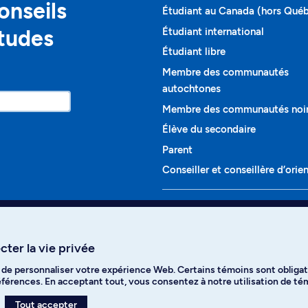
onseils
Étudiant au Canada (hors Qué
études
Étudiant international
Étudiant libre
Membre des communautés
autochtones
Membre des communautés noi
Élève du secondaire
Parent
Conseiller et conseillère d’orie
Programmes et cours
Liste complète des cours
ter la vie privée
Voir tous les programmes
t de personnaliser votre expérience Web. Certains témoins sont obligat
ikTok
YouTube
Spotify
références. En acceptant tout, vous consentez à notre utilisation de t
Tout accepter