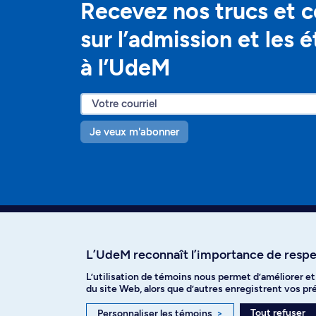
Recevez nos trucs et c
sur l’admission et les 
à l’UdeM
Je veux m'abonner
L’UdeM reconnaît l’importance de respec
L’utilisation de témoins nous permet d’améliorer e
Facebook
Instagram
T
du site Web, alors que d’autres enregistrent vos p
Tout refuser
Personnaliser les témoins
>