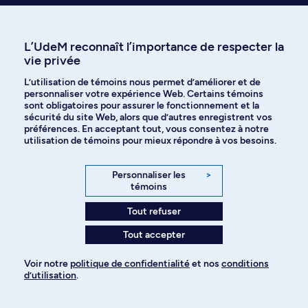
Quand dois-je postuler pour
l’automne?
L’UdeM reconnaît l’importance de respecter la
vie privée
Quand et comment dois-je
L’utilisation de témoins nous permet d’améliorer et de
entreprendre mes démarches
personnaliser votre expérience Web. Certains témoins
sont obligatoires pour assurer le fonctionnement et la
d’immigration?
sécurité du site Web, alors que d’autres enregistrent vos
préférences. En acceptant tout, vous consentez à notre
utilisation de témoins pour mieux répondre à vos besoins.
Personnaliser les
>
témoins
Tout refuser
Tout accepter
Voir notre
politique de confidentialité
et nos
conditions
d’utilisation
.
Conseils pour futurs étudiants
français