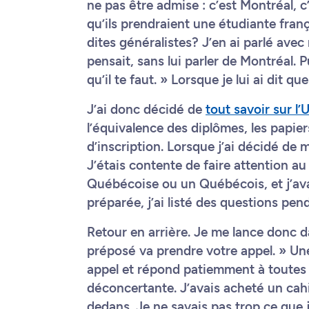
ne pas être admise : c’est Montréal, c
qu’ils prendraient une étudiante franç
dites généralistes? J’en ai parlé avec
pensait, sans lui parler de Montréal. 
qu’il te faut. » Lorsque je lui ai dit qu
J’ai donc décidé de
tout savoir sur l
l’équivalence des diplômes, les papier
d’inscription. Lorsque j’ai décidé de m’
J’étais contente de faire attention au
Québécoise ou un Québécois, et j’ava
préparée, j’ai listé des questions pen
Retour en arrière. Je me lance donc d
préposé va prendre votre appel. » U
appel et répond patiemment à toutes 
déconcertante. J’avais acheté un cahi
dedans. Je ne savais pas trop ce que j