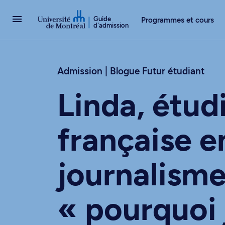
Passer au contenu
Guide
Programmes et cours
d'admission
Admission | Blogue Futur étudiant
Linda, étud
française e
journalisme
« pourquoi j