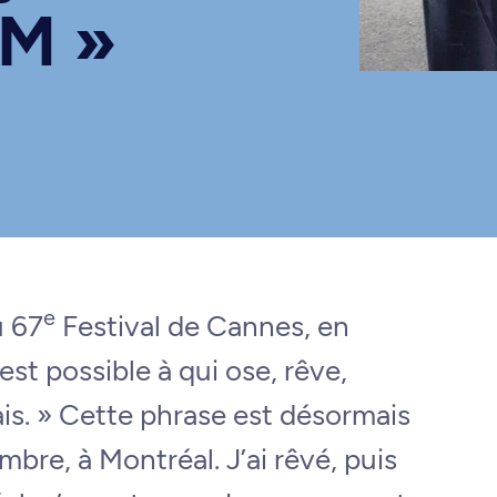
eM »
e
u 67
Festival de Cannes, en
est possible à qui ose, rêve,
ais. » Cette phrase est désormais
re, à Montréal. J’ai rêvé, puis