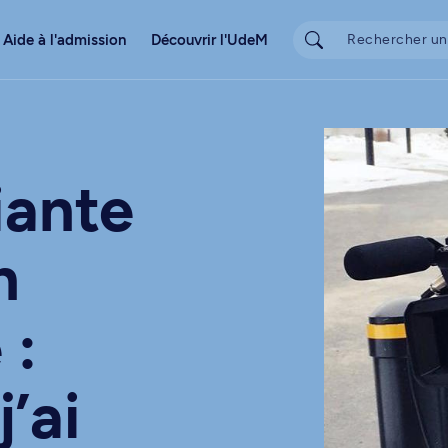
Aide à l'admission
Découvrir l'UdeM
iante
n
 :
’ai