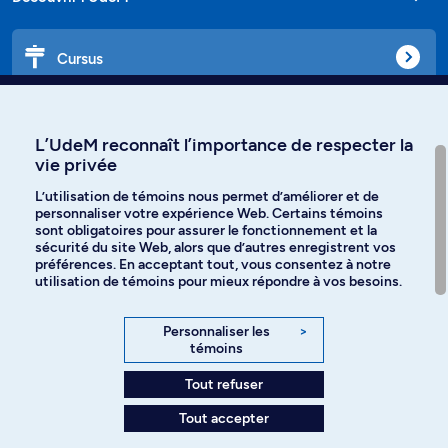
Cursus
Affiniti
L’UdeM reconnaît l’importance de respecter la
vie privée
L’utilisation de témoins nous permet d’améliorer et de
Langues
personnaliser votre expérience Web. Certains témoins
sont obligatoires pour assurer le fonctionnement et la
sécurité du site Web, alors que d’autres enregistrent vos
préférences. En acceptant tout, vous consentez à notre
Facebook
Instagram
utilisation de témoins pour mieux répondre à vos besoins.
TikTok
YouTube
Personnaliser les
>
témoins
Spotify
Tout refuser
Tout accepter
Politique de confidentialité