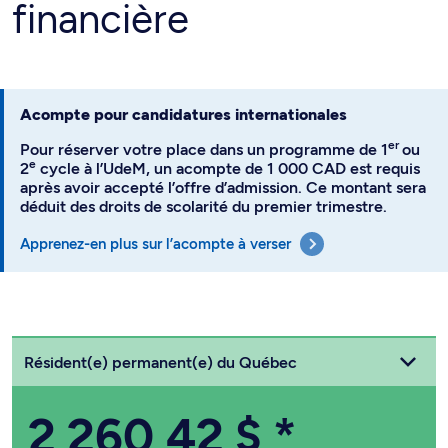
financière
Acompte pour candidatures internationales
er
Pour réserver votre place dans un programme de 1
ou
e
2
cycle à l’UdeM, un acompte de 1 000 CAD est requis
après avoir accepté l’offre d’admission. Ce montant sera
déduit des droits de scolarité du premier trimestre.
Apprenez-en plus sur l’acompte à verser
Choisissez votre statut
Résident(e) permanent(e) du Québec
2 260,42 $
*