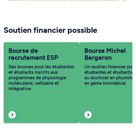
Soutien financier possible
Bourse de
Bourse Michel
recrutement ESP
Bergeron
Des bourses pour les étudiantes
Un soutien financier pour
et étudiants inscrits aux
étudiantes et étudiants i
programmes de physiologie
au doctorat en physiolog
moléculaire, cellulaire et
en génie biomédical
intégrative