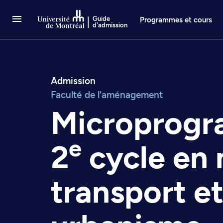
Passer au contenu
Guide
Programmes et cours
d'admission
Admission
Faculté de l'aménagement
Microprog
e
2
cycle en 
transport e