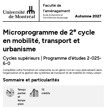
Passer au contenu
Faculté de
l'aménagement
École d'urbanisme et
Automne 2027
d'architecture de paysage
e
Microprogramme de 2
cycle
en mobilité, transport et
urbanisme
Cycles supérieurs | Programme d'études 2-025-
6-0
Complétez votre formation en urbanisme ou en génie civil en vous spécialisant dans
l'organisation et la gestion des systèmes de transport et de mobilité en milieu urbain.
Sommaire et particularités
Temps
15
partiel
crédits
et
temps
plein