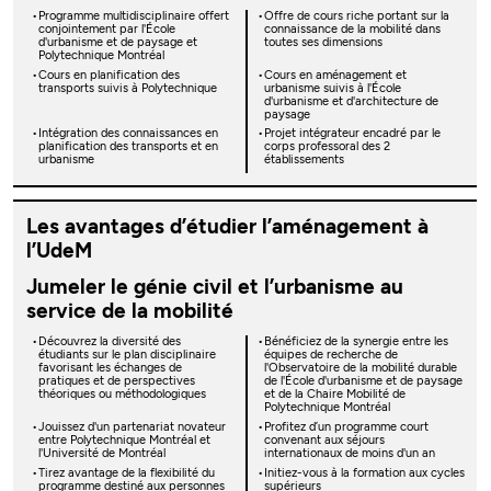
Programme multidisciplinaire offert
Offre de cours riche portant sur la
conjointement par l'École
connaissance de la mobilité dans
d'urbanisme et de paysage et
toutes ses dimensions
Polytechnique Montréal
Cours en planification des
Cours en aménagement et
transports suivis à Polytechnique
urbanisme suivis à l'École
d'urbanisme et d'architecture de
paysage
Intégration des connaissances en
Projet intégrateur encadré par le
planification des transports et en
corps professoral des 2
urbanisme
établissements
Les avantages d’étudier l’aménagement à
l’UdeM
Jumeler le génie civil et l’urbanisme au
service de la mobilité
Découvrez la diversité des
Bénéficiez de la synergie entre les
étudiants sur le plan disciplinaire
équipes de recherche de
favorisant les échanges de
l'Observatoire de la mobilité durable
pratiques et de perspectives
de l'École d'urbanisme et de paysage
théoriques ou méthodologiques
et de la Chaire Mobilité de
Polytechnique Montréal
Jouissez d'un partenariat novateur
Profitez d’un programme court
entre Polytechnique Montréal et
convenant aux séjours
l'Université de Montréal
internationaux de moins d'un an
Tirez avantage de la flexibilité du
Initiez-vous à la formation aux cycles
programme destiné aux personnes
supérieurs