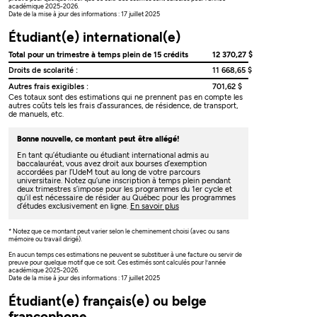
académique 2025-2026.
Date de la mise à jour des informations : 17 juillet 2025
Étudiant(e) international(e)
Total pour un trimestre à temps plein de 15 crédits
12 370,27 $
Droits de scolarité :
11 668,65 $
Autres frais exigibles :
701,62 $
Ces totaux sont des estimations qui ne prennent pas en compte les
autres coûts tels les frais d’assurances, de résidence, de transport,
de manuels, etc.
Bonne nouvelle, ce montant peut être allégé!
En tant qu’étudiante ou étudiant international admis au
baccalauréat, vous avez droit aux bourses d’exemption
accordées par l’UdeM tout au long de votre parcours
universitaire. Notez qu’une inscription à temps plein pendant
deux trimestres s’impose pour les programmes du 1er cycle et
qu’il est nécessaire de résider au Québec pour les programmes
d’études exclusivement en ligne.
En savoir plus
* Notez que ce montant peut varier selon le cheminement choisi (avec ou sans
mémoire ou travail dirigé).
En aucun temps ces estimations ne peuvent se substituer à une facture ou servir de
preuve pour quelque motif que ce soit. Ces estimés sont calculés pour l’année
académique 2025-2026.
Date de la mise à jour des informations : 17 juillet 2025
Étudiant(e) français(e) ou belge
francophone