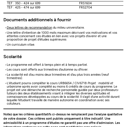
TEF : 350 - 424 sur 699
FRS1604
TEF : 425 - 474 sur 699
FRS2704
Documents additionnels à fournir
Deux lettres de recommandation
du milieu universitaire.
Une lettre d'intention de 1000 mots maximum décrivant vos motivations et vos
attentes concernant ces études en lien avec vos projets d'avenir et une
proposition de projet d'études supérieures
Un curriculum vitae.
Scolarité
Le programme est offert à temps plein et à temps partiel.
Les cours sont offerts aux trimestres d'automne ou d'hiver.
La scolarité est d'au moins deux trimestres et d'au plus trois années (neuf
trimestres).
L'étudiant pourra compléter le cours URB6654 / CIV6718
Projet : mobilité et
urbanisme
après avoir complété au moins 6 crédits de cours du programme. Le
projet est une démarche de recherche personnelle guidée par deux professeurs-
tuteurs des deux établissements visant à intégrer les diverses aptitudes et
connaissances développées au cours de la scolarité. Il s'agit d'une activité durant
laquelle l'étudiant travaille de manière autonome en coordination avec ses
cotuteurs.
Notez que les critères quantitatifs ci-dessus ne remplacent pas l’analyse qualitative
de votre dossier. Ces critères sont publiés uniquement à titre indicatif. Une
admissibilité à un programme d’études ne garantit pas une offre d’admission. Les