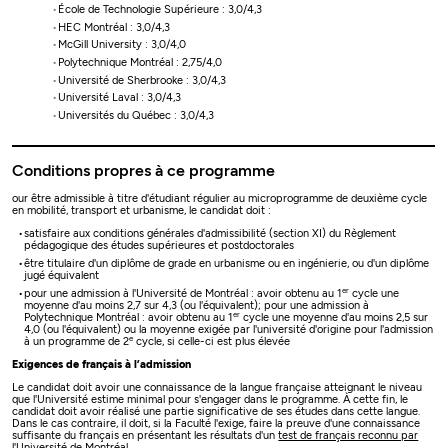
École de Technologie Supérieure : 3,0/4,3
HEC Montréal : 3,0/4,3
McGill University : 3,0/4,0
Polytechnique Montréal : 2,75/4,0
Université de Sherbrooke : 3,0/4,3
Université Laval : 3,0/4,3
Universités du Québec : 3,0/4,3
Conditions propres à ce programme
our être admissible à titre d'étudiant régulier au microprogramme de deuxième cycle
en mobilité, transport et urbanisme, le candidat doit :
satisfaire aux conditions générales d'admissibilité (section XI) du Règlement
pédagogique des études supérieures et postdoctorales
être titulaire d'un diplôme de grade en urbanisme ou en ingénierie, ou d'un diplôme
jugé équivalent
er
pour une admission à l'Université de Montréal : avoir obtenu au 1
cycle une
moyenne d'au moins 2,7 sur 4,3 (ou l'équivalent); pour une admission à
er
Polytechnique Montréal : avoir obtenu au 1
cycle une moyenne d'au moins 2,5 sur
4,0 (ou l'équivalent) ou la moyenne exigée par l'université d'origine pour l'admission
e
à un programme de 2
cycle, si celle-ci est plus élevée
Exigences de français à l’admission
Le candidat doit avoir une connaissance de la langue française atteignant le niveau
que l'Université estime minimal pour s'engager dans le programme. À cette fin, le
candidat doit avoir réalisé une partie significative de ses études dans cette langue.
Dans le cas contraire, il doit, si la Faculté l'exige, faire la preuve d'une connaissance
suffisante du français en présentant les résultats d'un
test de français reconnu par
l'Université de Montréal
.