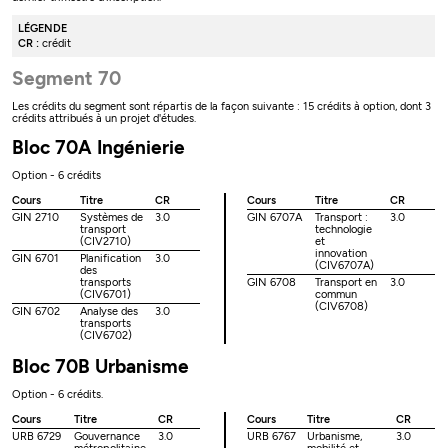
LÉGENDE
CR :
crédit
Segment 70
Les crédits du segment sont répartis de la façon suivante : 15 crédits à option, dont 3
crédits attribués à un projet d'études.
Bloc 70A Ingénierie
Option - 6 crédits
Cours
Titre
CR
Cours
Titre
CR
GIN 2710
Systèmes de
3.0
GIN 6707A
Transport :
3.0
transport
technologie
(CIV2710)
et
innovation
GIN 6701
Planification
3.0
(CIV6707A)
des
transports
GIN 6708
Transport en
3.0
(CIV6701)
commun
(CIV6708)
GIN 6702
Analyse des
3.0
transports
(CIV6702)
Bloc 70B Urbanisme
Option - 6 crédits.
Cours
Titre
CR
Cours
Titre
CR
URB 6729
Gouvernance
3.0
URB 6767
Urbanisme,
3.0