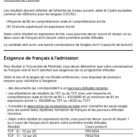
Les résultats doivent attester de l'atteinte du niveau suivant, selon le Cadre européen
commun de référence pour les langues (CECRL) :
Moyenne de B2 en compréhension orale et compréhension écrite
B1 (tranche supérieure) en expression écrite
Selon votre résultat en expression écrite, vous pourriez devoir suivre et réussir un ou
deux cours de français écrit durant votre première année d'études.
Le candidat doit avoir une bonne connaissance de l'anglais écrit (capacité de lecture).
Exigence de français à l’admission
Pour étudier à l’Université de Montréal, vous devez démontrer que votre connaissance
du français oral et écrit satisfait aux exigences de ce programme d’études.
Selon le lieu et la langue de vos études antérieures, vous disposez de plusieurs
moyens pour satisfaire à l’exigence :
des documents qui correspondent à un
parcours d’études reconnu
;
une attestation de résultats du TEF ou du TCF avec une moyenne en
compréhension orale et écrite de B2 (≥ 400/699) et un minimum de B1 en
expression écrite (≥ 350/699 au TEF ou ≥8/20 au TCF)
Consultez la
description du programme en ligne
pour connaître les seuils exigés
pour les autres tests, diplômes, formation de français et les parcours d'études
reconnus.
Selon votre résultat en expression écrite, vous pourriez devoir suivre et réussir 1
ou 2 cours de français écrit durant votre première année d’études.
Résultat
Cours prescrit
TCF : 8 - 10 sur 20
FRS1604
TCF : 11 - 12 sur 20
FRS2704