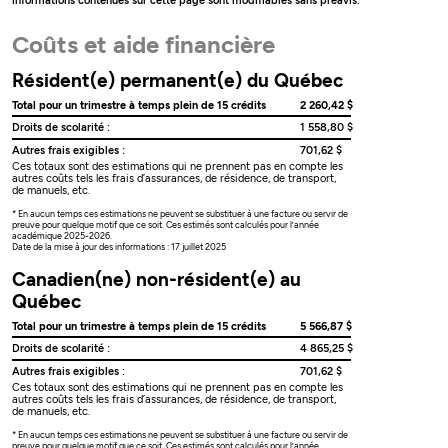
informations contenues sur cette page sont modifiables sans préavis.
Coûts et aide financière
Résident(e) permanent(e) du Québec
Total pour un trimestre à temps plein de 15 crédits
2 260,42 $
Droits de scolarité :
1 558,80 $
Autres frais exigibles :
701,62 $
Ces totaux sont des estimations qui ne prennent pas en compte les
autres coûts tels les frais d’assurances, de résidence, de transport,
de manuels, etc.
* En aucun temps ces estimations ne peuvent se substituer à une facture ou servir de
preuve pour quelque motif que ce soit. Ces estimés sont calculés pour l’année
académique 2025-2026.
Date de la mise à jour des informations : 17 juillet 2025
Canadien(ne) non-résident(e) au
Québec
Total pour un trimestre à temps plein de 15 crédits
5 566,87 $
Droits de scolarité :
4 865,25 $
Autres frais exigibles :
701,62 $
Ces totaux sont des estimations qui ne prennent pas en compte les
autres coûts tels les frais d’assurances, de résidence, de transport,
de manuels, etc.
* En aucun temps ces estimations ne peuvent se substituer à une facture ou servir de
preuve pour quelque motif que ce soit. Ces estimés sont calculés pour l’année