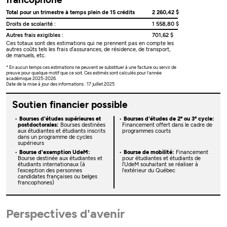
Total pour un trimestre à temps plein de 15 crédits
2 260,42 $
Droits de scolarité :
1 558,80 $
Autres frais exigibles :
701,62 $
Ces totaux sont des estimations qui ne prennent pas en compte les
autres coûts tels les frais d’assurances, de résidence, de transport,
de manuels, etc.
* En aucun temps ces estimations ne peuvent se substituer à une facture ou servir de
preuve pour quelque motif que ce soit. Ces estimés sont calculés pour l’année
académique 2025-2026.
Date de la mise à jour des informations : 17 juillet 2025
Soutien financier possible
e
e
Bourses d'études supérieures et
Bourses d'études de 2
ou 3
cycle:
postdoctorales:
Bourses destinées
Financement offert dans le cadre de
aux étudiantes et étudiants inscrits
programmes courts
dans un programme de cycles
supérieurs
Bourse d'exemption UdeM:
Bourse de mobilité:
Financement
Bourse destinée aux étudiantes et
pour étudiantes et étudiants de
étudiants internationaux (à
l’UdeM souhaitant se réaliser à
l’exception des personnes
l’extérieur du Québec
candidates françaises ou belges
francophones)
Perspectives d'avenir