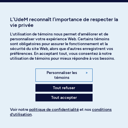
L’UdeM reconnaît l’importance de respecter la
Recevez nos trucs et conseils sur
vie privée
l’admission et les études à l’UdeM
L’utilisation de témoins nous permet d’améliorer et de
personnaliser votre expérience Web. Certains témoins
sont obligatoires pour assurer le fonctionnement et la
sécurité du site Web, alors que d’autres enregistrent vos
Je veux m'abonner
préférences. En acceptant tout, vous consentez à notre
utilisation de témoins pour mieux répondre à vos besoins.
Personnaliser les
>
Qui êtes-vous?
témoins
Tout refuser
Programmes et cours
Tout accepter
Voir notre
politique de confidentialité
et nos
conditions
Aide à l'admission
d’utilisation
.
Pour ajouter à votre demande
Événements