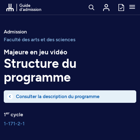
Passer au contenu
Guide
d'admission
Admission
Faculté des arts et des sciences
Majeure en jeu vidéo
Structure du
programme
Consulter la description du programme
er
1
cycle
1-171-2-1