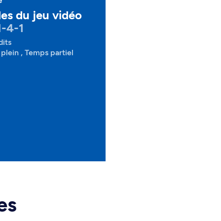
e
es du jeu vidéo
1-4-1
dits
plein , Temps partiel
es