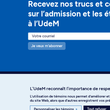
Recevez nos trucs et c
sur l’admission et les 
à l’UdeM
Je veux m'abonner
L’UdeM reconnaît l’importance de respec
L’utilisation de témoins nous permet d’améliorer e
Facebook
Instagram
T
du site Web, alors que d’autres enregistrent vos p
Tout refuser
Personnaliser les témoins
>