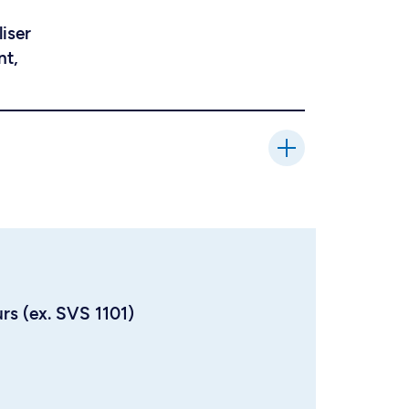
liser
nt,
urs (ex. SVS 1101)