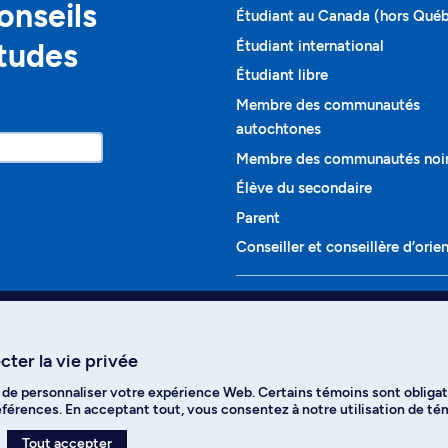
onseils
Étudiant au Canada (hors Qué
études
Étudiant international
Étudiant libre
Membre des communautés
autochtones
Membre des communautés noi
Élève du secondaire
Parent
Conseiller et conseillère d’orie
Programmes et cours
Liste complète des cours
ter la vie privée
Voir tous les programmes
t de personnaliser votre expérience Web. Certains témoins sont obligat
ikTok
YouTube
Spotify
références. En acceptant tout, vous consentez à notre utilisation de t
Tout accepter