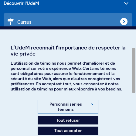
Découvrir l'UdeM
Cursus
Affiniti
L’UdeM reconnaît l’importance de respecter la
vie privée
L’utilisation de témoins nous permet d’améliorer et de
personnaliser votre expérience Web. Certains témoins
Langues
sont obligatoires pour assurer le fonctionnement et la
sécurité du site Web, alors que d’autres enregistrent vos
préférences. En acceptant tout, vous consentez à notre
Facebook
Instagram
utilisation de témoins pour mieux répondre à vos besoins.
TikTok
YouTube
Personnaliser les
>
témoins
Spotify
Tout refuser
Tout accepter
Politique de confidentialité