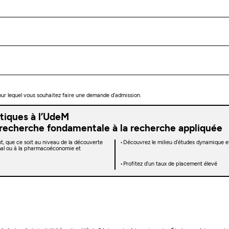
 pour lequel vous souhaitez faire une demande d’admission.
tiques à l’UdeM
 recherche fondamentale à la recherche appliquée
t, que ce soit au niveau de la découverte
Découvrez le milieu d’études dynamique et 
imal ou à la pharmacoéconomie et
Profitez d’un taux de placement élevé