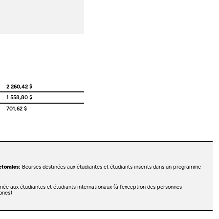
2 260,42 $
1 558,80 $
701,62 $
torales:
Bourses destinées aux étudiantes et étudiants inscrits dans un programme
née aux étudiantes et étudiants internationaux (à l’exception des personnes
ones)