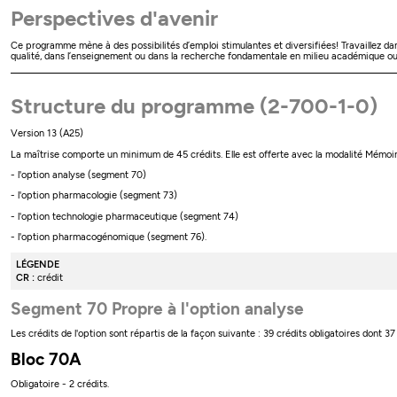
Perspectives d'avenir
Ce programme mène à des possibilités d’emploi stimulantes et diversifiées! Travaillez d
qualité, dans l’enseignement ou dans la recherche fondamentale en milieu académique ou 
Structure du programme (2-700-1-0)
Version 13 (A25)
La maîtrise comporte un minimum de 45 crédits. Elle est offerte avec la modalité Mémoire
- l'option analyse (segment 70)
- l'option pharmacologie (segment 73)
- l'option technologie pharmaceutique (segment 74)
- l'option pharmacogénomique (segment 76).
LÉGENDE
CR :
crédit
Segment 70 Propre à l'option analyse
Les crédits de l'option sont répartis de la façon suivante : 39 crédits obligatoires dont 3
Bloc 70A
Obligatoire - 2 crédits.