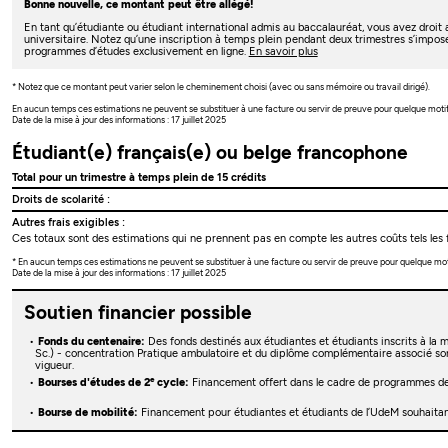
Bonne nouvelle, ce montant peut être allégé!
En tant qu’étudiante ou étudiant international admis au baccalauréat, vous avez droi
universitaire. Notez qu’une inscription à temps plein pendant deux trimestres s’impos
programmes d’études exclusivement en ligne.
En savoir plus
* Notez que ce montant peut varier selon le cheminement choisi (avec ou sans mémoire ou travail dirigé).
En aucun temps ces estimations ne peuvent se substituer à une facture ou servir de preuve pour quelque moti
Date de la mise à jour des informations : 17 juillet 2025
Étudiant(e) français(e) ou belge francophone
Total pour un trimestre à temps plein de 15 crédits
Droits de scolarité :
Autres frais exigibles :
Ces totaux sont des estimations qui ne prennent pas en compte les autres coûts tels les f
* En aucun temps ces estimations ne peuvent se substituer à une facture ou servir de preuve pour quelque mo
Date de la mise à jour des informations : 17 juillet 2025
Soutien financier possible
Fonds du centenaire:
Des fonds destinés aux étudiantes et étudiants inscrits à la
Sc.) - concentration Pratique ambulatoire et du diplôme complémentaire associé sont 
vigueur.
e
Bourses d'études de 2
cycle:
Financement offert dans le cadre de programmes d
Bourse de mobilité:
Financement pour étudiantes et étudiants de l’UdeM souhaitant