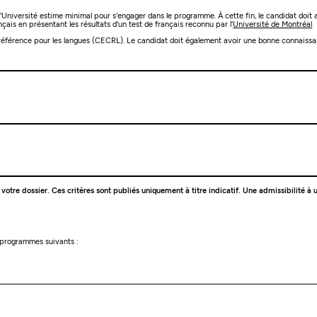
'Université estime minimal pour s'engager dans le programme. À cette fin, le candidat doit a
rançais en présentant les résultats d'un test de français reconnu par l'
Université de Montréal
référence pour les langues (CECRL). Le candidat doit également avoir une bonne connaissanc
e votre dossier. Ces critères sont publiés uniquement à titre indicatif. Une admissibilité
s programmes suivants :