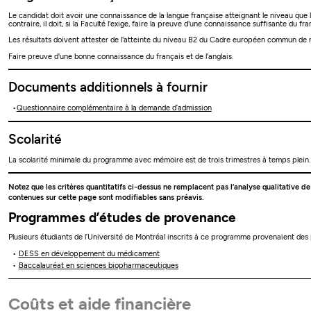
Le candidat doit avoir une connaissance de la langue française atteignant le niveau que l
contraire, il doit, si la Faculté l'exige, faire la preuve d'une connaissance suffisante du f
Les résultats doivent attester de l'atteinte du niveau B2 du Cadre européen commun de 
Faire preuve d'une bonne connaissance du français et de l'anglais.
Documents additionnels à fournir
Questionnaire complémentaire à la demande d’admission
Scolarité
La scolarité minimale du programme avec mémoire est de trois trimestres à temps plein.
Notez que les critères quantitatifs ci-dessus ne remplacent pas l’analyse qualitative d
contenues sur cette page sont modifiables sans préavis.
Programmes d’études de provenance
Plusieurs étudiants de l’Université de Montréal inscrits à ce programme provenaient de
DESS en développement du médicament
Baccalauréat en sciences biopharmaceutiques
Coûts et aide financière