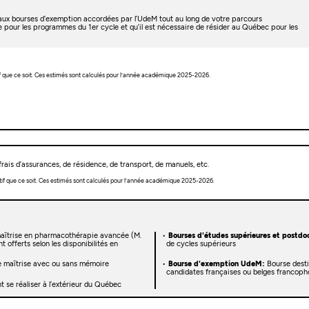
t aux bourses d’exemption accordées par l’UdeM tout au long de votre parcours
e pour les programmes du 1er cycle et qu’il est nécessaire de résider au Québec pour les
f que ce soit. Ces estimés sont calculés pour l’année académique 2025-2026.
rais d’assurances, de résidence, de transport, de manuels, etc.
tif que ce soit. Ces estimés sont calculés pour l’année académique 2025-2026.
 maîtrise en pharmacothérapie avancée (M.
Bourses d'études supérieures et postdoc
offerts selon les disponibilités en
de cycles supérieurs
e maîtrise avec ou sans mémoire
Bourse d'exemption UdeM:
Bourse desti
candidates françaises ou belges francoph
 se réaliser à l’extérieur du Québec