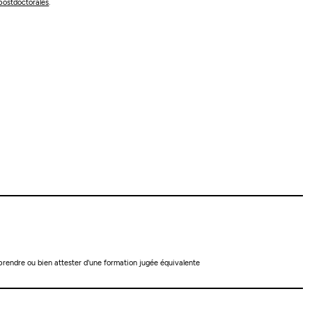
postdoctorales
.
rendre ou bien attester d'une formation jugée équivalente