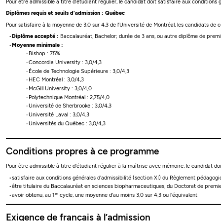
Pour être admissible à titre d’étudiant régulier, le candidat doit satisfaire aux conditions
Diplômes requis et seuils d’admission : Québec
Pour satisfaire à la moyenne de 3,0 sur 4,3 de l’Université de Montréal, les candidats de
Diplôme accepté :
Baccalauréat, Bachelor; durée de 3 ans, ou autre diplôme de premie
Moyenne minimale :
Bishop : 75%
Concordia University : 3,0/4,3
École de Technologie Supérieure : 3,0/4,3
HEC Montréal : 3,0/4,3
McGill University : 3,0/4,0
Polytechnique Montréal : 2,75/4,0
Université de Sherbrooke : 3,0/4,3
Université Laval : 3,0/4,3
Universités du Québec : 3,0/4,3
Conditions propres à ce programme
Pour être admissible à titre d'étudiant régulier à la maîtrise avec mémoire, le candidat doi
satisfaire aux conditions générales d'admissibilité (section XI) du Règlement pédagog
être titulaire du Baccalauréat en sciences biopharmaceutiques, du Doctorat de premi
er
avoir obtenu, au 1
cycle, une moyenne d'au moins 3,0 sur 4,3 ou l'équivalent
Exigence de français à l’admission