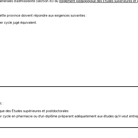
 générales d’admissibilité (section XI) du
Règlement pédagogique des Études supérieures et 
 cette province doivent répondre aux exigences suivantes :
r cycle jugé équivalent.
t :
ique des Études supérieures et postdoctorales
er cycle en pharmacie ou d'un diplôme préparant adéquatement aux études qu'il veut entrep