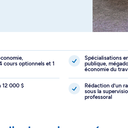
oéconomie,
Spécialisations e
 cours optionnels et 1
publique, mégad
économie du trava
à 12 000 $
Rédaction d’un r
sous la supervis
professoral