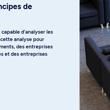
incipes de
 capable d'analyser les
 cette analyse pour
ments, des entreprises
es et des entreprises
echerche : préparez-
le grâce aux cours
 recherche en sciences
és et la rédaction d'un