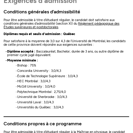
Exigences d'admission
Conditions générales d’admissibilité
Pour être admissible à titre d’étudiant régulier, le candidat doit satisfaire aux
conditions générales d’admissibilité (section XI) du
Règlement pédagogique des
Études supérieures et postdoctorales
.
Diplômes requis et seuils d’admission : Québec
Pour satisfaire à la moyenne de 3,0 sur 4,3 de l’Université de Montréal, les candidats
de cette province doivent répondre aux exigences suivantes :
Diplôme accepté :
Baccalauréat, Bachelor; durée de 3 ans, ou autre diplôme de
premier cycle jugé équivalent.
Moyenne minimale :
Bishop : 75%
Concordia University : 3,0/4,3
École de Technologie Supérieure : 3,0/4,3
HEC Montréal : 3,0/4,3
McGill University : 3,0/4,0
Polytechnique Montréal : 2,75/4,0
Université de Sherbrooke : 3,0/4,3
Université Laval : 3,0/4,3
Universités du Québec : 3,0/4,3
Conditions propres à ce programme
Pour être admissible à titre d’étudiant régulier à la Maîtrise en physique, le candidat