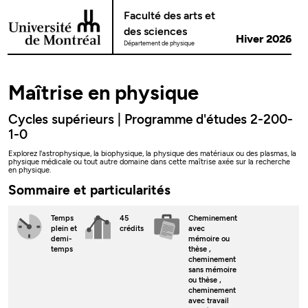
Passer au contenu
Faculté des arts et
des sciences
Hiver 2026
Département de physique
Maîtrise en physique
Cycles supérieurs | Programme d'études 2-200-
1-0
Explorez l'astrophysique, la biophysique, la physique des matériaux ou des plasmas, la
physique médicale ou tout autre domaine dans cette maîtrise axée sur la recherche
en physique.
Sommaire et particularités
Temps
45
Cheminement
plein
et
crédits
avec
demi-
mémoire ou
temps
thèse
,
cheminement
sans mémoire
ou thèse
,
cheminement
avec travail