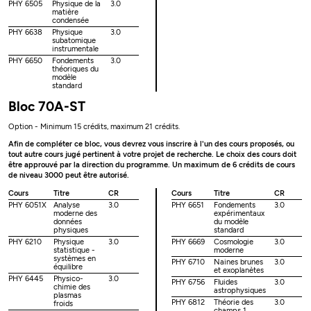
PHY 6505
Physique de la
3.0
matière
condensée
PHY 6638
Physique
3.0
subatomique
instrumentale
PHY 6650
Fondements
3.0
théoriques du
modèle
standard
Bloc 70A-ST
Option - Minimum 15 crédits, maximum 21 crédits.
Afin de compléter ce bloc, vous devrez vous inscrire à l'un des cours proposés, ou
tout autre cours jugé pertinent à votre projet de recherche. Le choix des cours doit
être approuvé par la direction du programme. Un maximum de 6 crédits de cours
de niveau 3000 peut être autorisé.
Cours
Titre
CR
Cours
Titre
CR
PHY 6051X
Analyse
3.0
PHY 6651
Fondements
3.0
moderne des
expérimentaux
données
du modèle
physiques
standard
PHY 6210
Physique
3.0
PHY 6669
Cosmologie
3.0
statistique -
moderne
systèmes en
PHY 6710
Naines brunes
3.0
équilibre
et exoplanètes
PHY 6445
Physico-
3.0
PHY 6756
Fluides
3.0
chimie des
astrophysiques
plasmas
PHY 6812
Théorie des
3.0
froids
champs 1