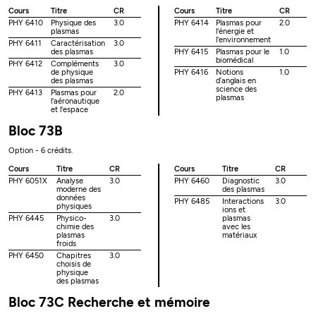
Cours
Titre
CR
Cours
Titre
CR
PHY 6410
Physique des
3.0
PHY 6414
Plasmas pour
2.0
plasmas
l'énergie et
l'environnement
PHY 6411
Caractérisation
3.0
des plasmas
PHY 6415
Plasmas pour le
1.0
biomédical
PHY 6412
Compléments
3.0
de physique
PHY 6416
Notions
1.0
des plasmas
d’anglais en
science des
PHY 6413
Plasmas pour
2.0
plasmas
l'aéronautique
et l'espace
Bloc 73B
Option - 6 crédits.
Cours
Titre
CR
Cours
Titre
CR
PHY 6051X
Analyse
3.0
PHY 6460
Diagnostic
3.0
moderne des
des plasmas
données
PHY 6485
Interactions
3.0
physiques
ions et
PHY 6445
Physico-
3.0
plasmas
chimie des
avec les
plasmas
matériaux
froids
PHY 6450
Chapitres
3.0
choisis de
physique
des plasmas
Bloc 73C Recherche et mémoire