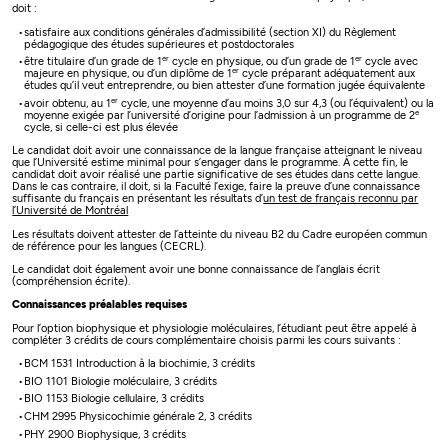
doit :
satisfaire aux conditions générales d’admissibilité (section XI) du Règlement
pédagogique des études supérieures et postdoctorales
er
er
être titulaire d’un grade de 1
cycle en physique, ou d’un grade de 1
cycle avec
er
majeure en physique, ou d’un diplôme de 1
cycle préparant adéquatement aux
études qu’il veut entreprendre, ou bien attester d’une formation jugée équivalente
er
avoir obtenu, au 1
cycle, une moyenne d’au moins 3,0 sur 4,3 (ou l’équivalent) ou la
e
moyenne exigée par l’université d’origine pour l’admission à un programme de 2
cycle, si celle-ci est plus élevée
Le candidat doit avoir une connaissance de la langue française atteignant le niveau
que l’Université estime minimal pour s’engager dans le programme. À cette fin, le
candidat doit avoir réalisé une partie significative de ses études dans cette langue.
Dans le cas contraire, il doit, si la Faculté l’exige, faire la preuve d’une connaissance
suffisante du français en présentant les résultats d’
un test de français reconnu par
l’Université de Montréal
Les résultats doivent attester de l’atteinte du niveau B2 du Cadre européen commun
de référence pour les langues (CECRL).
Le candidat doit également avoir une bonne connaissance de l’anglais écrit
(compréhension écrite).
Connaissances préalables requises
Pour l’option biophysique et physiologie moléculaires, l’étudiant peut être appelé à
compléter 3 crédits de cours complémentaire choisis parmi les cours suivants :
BCM 1531 Introduction à la biochimie, 3 crédits
BIO 1101 Biologie moléculaire, 3 crédits
BIO 1153 Biologie cellulaire, 3 crédits
CHM 2995 Physicochimie générale 2, 3 crédits
PHY 2900 Biophysique, 3 crédits