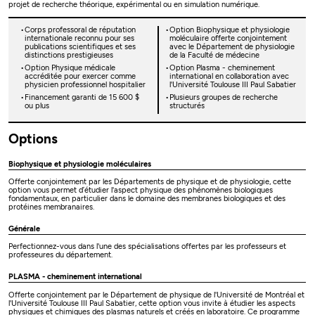
projet de recherche théorique, expérimental ou en simulation numérique.
Corps professoral de réputation
Option Biophysique et physiologie
internationale reconnu pour ses
moléculaire offerte conjointement
publications scientifiques et ses
avec le Département de physiologie
distinctions prestigieuses
de la Faculté de médecine
Option Physique médicale
Option Plasma - cheminement
accréditée pour exercer comme
international en collaboration avec
physicien professionnel hospitalier
l'Université Toulouse III Paul Sabatier
Financement garanti de 15 600 $
Plusieurs groupes de recherche
ou plus
structurés
Options
Biophysique et physiologie moléculaires
Offerte conjointement par les Départements de physique et de physiologie, cette
option vous permet d’étudier l'aspect physique des phénomènes biologiques
fondamentaux, en particulier dans le domaine des membranes biologiques et des
protéines membranaires.
Générale
Perfectionnez-vous dans l'une des spécialisations offertes par les professeurs et
professeures du département.
PLASMA - cheminement international
Offerte conjointement par le Département de physique de l'Université de Montréal et
l'Université Toulouse III Paul Sabatier, cette option vous invite à étudier les aspects
physiques et chimiques des plasmas naturels et créés en laboratoire. Ce programme