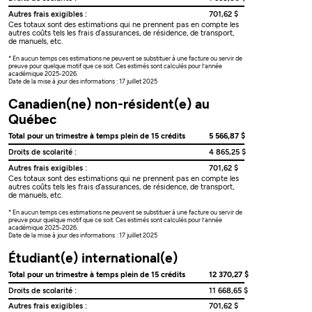
Autres frais exigibles :
701,62 $
Ces totaux sont des estimations qui ne prennent pas en compte les
autres coûts tels les frais d’assurances, de résidence, de transport,
de manuels, etc.
* En aucun temps ces estimations ne peuvent se substituer à une facture ou servir de
preuve pour quelque motif que ce soit. Ces estimés sont calculés pour l’année
académique 2025-2026.
Date de la mise à jour des informations : 17 juillet 2025
Canadien(ne) non-résident(e) au
Québec
Total pour un trimestre à temps plein de 15 crédits
5 566,87 $
Droits de scolarité :
4 865,25 $
Autres frais exigibles :
701,62 $
Ces totaux sont des estimations qui ne prennent pas en compte les
autres coûts tels les frais d’assurances, de résidence, de transport,
de manuels, etc.
* En aucun temps ces estimations ne peuvent se substituer à une facture ou servir de
preuve pour quelque motif que ce soit. Ces estimés sont calculés pour l’année
académique 2025-2026.
Date de la mise à jour des informations : 17 juillet 2025
Étudiant(e) international(e)
Total pour un trimestre à temps plein de 15 crédits
12 370,27 $
Droits de scolarité :
11 668,65 $
Autres frais exigibles :
701,62 $