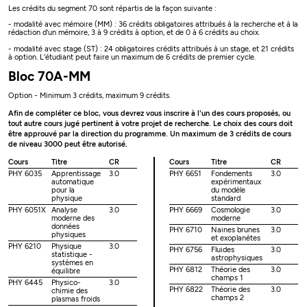
Les crédits du segment 70 sont répartis de la façon suivante :
- modalité avec mémoire (MM) : 36 crédits obligatoires attribués à la recherche et à la
rédaction d'un mémoire, 3 à 9 crédits à option, et de 0 à 6 crédits au choix.
- modalité avec stage (ST) : 24 obligatoires crédits attribués à un stage, et 21 crédits
à option. L'étudiant peut faire un maximum de 6 crédits de premier cycle.
Bloc 70A-MM
Option - Minimum 3 crédits, maximum 9 crédits.
Afin de compléter ce bloc, vous devrez vous inscrire à l'un des cours proposés, ou
tout autre cours jugé pertinent à votre projet de recherche. Le choix des cours doit
être approuvé par la direction du programme. Un maximum de 3 crédits de cours
de niveau 3000 peut être autorisé.
Cours
Titre
CR
Cours
Titre
CR
PHY 6035
Apprentissage
3.0
PHY 6651
Fondements
3.0
automatique
expérimentaux
pour la
du modèle
physique
standard
PHY 6051X
Analyse
3.0
PHY 6669
Cosmologie
3.0
moderne des
moderne
données
PHY 6710
Naines brunes
3.0
physiques
et exoplanètes
PHY 6210
Physique
3.0
PHY 6756
Fluides
3.0
statistique -
astrophysiques
systèmes en
PHY 6812
Théorie des
3.0
équilibre
champs 1
PHY 6445
Physico-
3.0
PHY 6822
Théorie des
3.0
chimie des
champs 2
plasmas froids