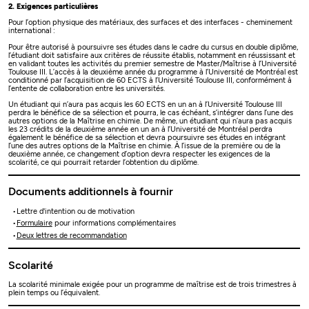
2. Exigences particulières
Pour l’option physique des matériaux, des surfaces et des interfaces - cheminement
international :
Pour être autorisé à poursuivre ses études dans le cadre du cursus en double diplôme,
l’étudiant doit satisfaire aux critères de réussite établis, notamment en réussissant et
en validant toutes les activités du premier semestre de Master/Maîtrise à l’Université
Toulouse III. L’accès à la deuxième année du programme à l’Université de Montréal est
conditionné par l’acquisition de 60 ECTS à l’Université Toulouse III, conformément à
l’entente de collaboration entre les universités.
Un étudiant qui n’aura pas acquis les 60 ECTS en un an à l’Université Toulouse III
perdra le bénéfice de sa sélection et pourra, le cas échéant, s’intégrer dans l’une des
autres options de la Maîtrise en chimie. De même, un étudiant qui n’aura pas acquis
les 23 crédits de la deuxième année en un an à l’Université de Montréal perdra
également le bénéfice de sa sélection et devra poursuivre ses études en intégrant
l’une des autres options de la Maîtrise en chimie. À l’issue de la première ou de la
deuxième année, ce changement d’option devra respecter les exigences de la
scolarité, ce qui pourrait retarder l’obtention du diplôme.
Documents additionnels à fournir
Lettre d'intention ou de motivation
Formulaire
pour informations complémentaires
Deux lettres de recommandation
Scolarité
La scolarité minimale exigée pour un programme de maîtrise est de trois trimestres à
plein temps ou l’équivalent.