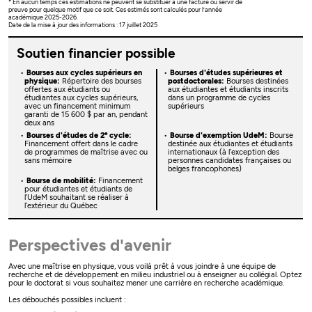
* En aucun temps ces estimations ne peuvent se substituer à une facture ou servir de
preuve pour quelque motif que ce soit. Ces estimés sont calculés pour l’année
académique 2025-2026.
Date de la mise à jour des informations : 17 juillet 2025
Soutien financier possible
Bourses aux cycles supérieurs en
Bourses d'études supérieures et
physique:
Répertoire des bourses
postdoctorales:
Bourses destinées
offertes aux étudiants ou
aux étudiantes et étudiants inscrits
étudiantes aux cycles supérieurs,
dans un programme de cycles
avec un financement minimum
supérieurs
garanti de 15 600 $ par an, pendant
deux ans
e
Bourses d'études de 2
cycle:
Bourse d'exemption UdeM:
Bourse
Financement offert dans le cadre
destinée aux étudiantes et étudiants
de programmes de maîtrise avec ou
internationaux (à l’exception des
sans mémoire
personnes candidates françaises ou
belges francophones)
Bourse de mobilité:
Financement
pour étudiantes et étudiants de
l’UdeM souhaitant se réaliser à
l’extérieur du Québec
Perspectives d'avenir
Avec une maîtrise en physique, vous voilà prêt à vous joindre à une équipe de
recherche et de développement en milieu industriel ou à enseigner au collégial. Optez
pour le doctorat si vous souhaitez mener une carrière en recherche académique.
Les débouchés possibles incluent :