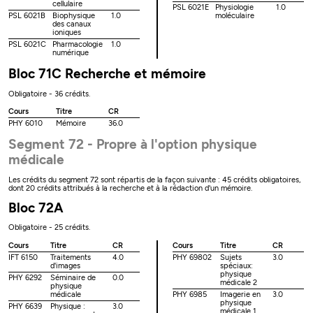
cellulaire
PSL 6021E
Physiologie
1.0
PSL 6021B
Biophysique
1.0
moléculaire
des canaux
ioniques
PSL 6021C
Pharmacologie
1.0
numérique
Bloc 71C Recherche et mémoire
Obligatoire - 36 crédits.
Cours
Titre
CR
PHY 6010
Mémoire
36.0
Segment 72 - Propre à l'option physique
médicale
Les crédits du segment 72 sont répartis de la façon suivante : 45 crédits obligatoires,
dont 20 crédits attribués à la recherche et à la rédaction d'un mémoire.
Bloc 72A
Obligatoire - 25 crédits.
Cours
Titre
CR
Cours
Titre
CR
IFT 6150
Traitements
4.0
PHY 69802
Sujets
3.0
d'images
spéciaux:
physique
PHY 6292
Séminaire de
0.0
médicale 2
physique
médicale
PHY 6985
Imagerie en
3.0
physique
PHY 6639
Physique :
3.0
médicale 1