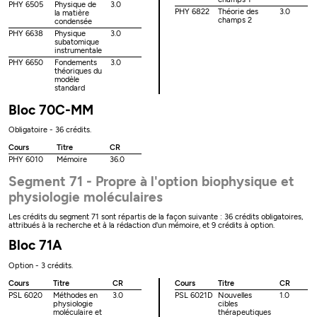
PHY 6505
Physique de
3.0
PHY 6822
Théorie des
3.0
la matière
champs 2
condensée
PHY 6638
Physique
3.0
subatomique
instrumentale
PHY 6650
Fondements
3.0
théoriques du
modèle
standard
Bloc 70C-MM
Obligatoire - 36 crédits.
Cours
Titre
CR
PHY 6010
Mémoire
36.0
Segment 71 - Propre à l'option biophysique et
physiologie moléculaires
Les crédits du segment 71 sont répartis de la façon suivante : 36 crédits obligatoires,
attribués à la recherche et à la rédaction d'un mémoire, et 9 crédits à option.
Bloc 71A
Option - 3 crédits.
Cours
Titre
CR
Cours
Titre
CR
PSL 6020
Méthodes en
3.0
PSL 6021D
Nouvelles
1.0
physiologie
cibles
moléculaire et
thérapeutiques