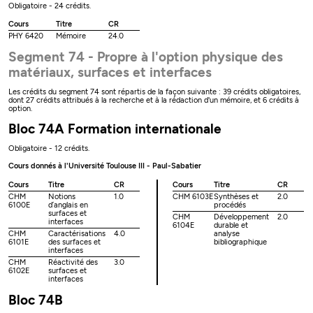
Obligatoire - 24 crédits.
Cours
Titre
CR
PHY 6420
Mémoire
24.0
Segment 74 - Propre à l'option physique des
matériaux, surfaces et interfaces
Les crédits du segment 74 sont répartis de la façon suivante : 39 crédits obligatoires,
dont 27 crédits attribués à la recherche et à la rédaction d'un mémoire, et 6 crédits à
option.
Bloc 74A Formation internationale
Obligatoire - 12 crédits.
Cours donnés à l'Université Toulouse III - Paul-Sabatier
Cours
Titre
CR
Cours
Titre
CR
CHM
Notions
1.0
CHM 6103E
Synthèses et
2.0
6100E
d’anglais en
procédés
surfaces et
CHM
Développement
2.0
interfaces
6104E
durable et
CHM
Caractérisations
4.0
analyse
6101E
des surfaces et
bibliographique
interfaces
CHM
Réactivité des
3.0
6102E
surfaces et
interfaces
Bloc 74B