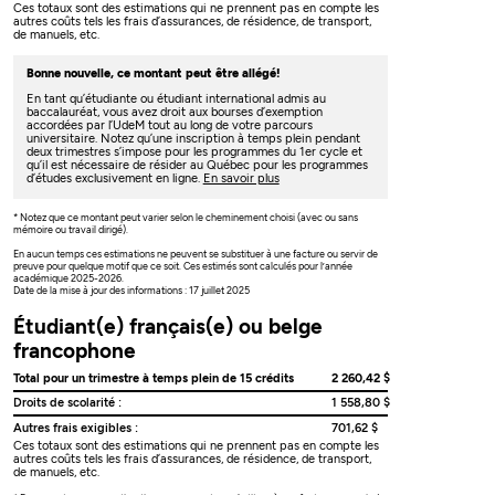
Ces totaux sont des estimations qui ne prennent pas en compte les
autres coûts tels les frais d’assurances, de résidence, de transport,
de manuels, etc.
Bonne nouvelle, ce montant peut être allégé!
En tant qu’étudiante ou étudiant international admis au
baccalauréat, vous avez droit aux bourses d’exemption
accordées par l’UdeM tout au long de votre parcours
universitaire. Notez qu’une inscription à temps plein pendant
deux trimestres s’impose pour les programmes du 1er cycle et
qu’il est nécessaire de résider au Québec pour les programmes
d’études exclusivement en ligne.
En savoir plus
* Notez que ce montant peut varier selon le cheminement choisi (avec ou sans
mémoire ou travail dirigé).
En aucun temps ces estimations ne peuvent se substituer à une facture ou servir de
preuve pour quelque motif que ce soit. Ces estimés sont calculés pour l’année
académique 2025-2026.
Date de la mise à jour des informations : 17 juillet 2025
Étudiant(e) français(e) ou belge
francophone
Total pour un trimestre à temps plein de 15 crédits
2 260,42 $
Droits de scolarité :
1 558,80 $
Autres frais exigibles :
701,62 $
Ces totaux sont des estimations qui ne prennent pas en compte les
autres coûts tels les frais d’assurances, de résidence, de transport,
de manuels, etc.