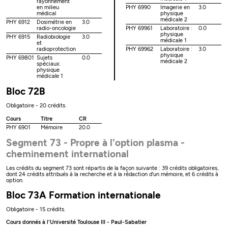
rayonnement
en milieu
PHY 6990
Imagerie en
3.0
médical
physique
médicale 2
PHY 6912
Dosimétrie en
3.0
radio-oncologie
PHY 69961
Laboratoire :
0.0
physique
PHY 6915
Radiobiologie
3.0
médicale 1
et
radioprotection
PHY 69962
Laboratoire :
3.0
physique
PHY 69801
Sujets
0.0
médicale 2
spéciaux:
physique
médicale 1
Bloc 72B
Obligatoire - 20 crédits.
Cours
Titre
CR
PHY 6901
Mémoire
20.0
Segment 73 - Propre à l'option plasma -
cheminement international
Les crédits du segment 73 sont répartis de la façon suivante : 39 crédits obligatoires,
dont 24 crédits attribués à la recherche et à la rédaction d'un mémoire, et 6 crédits à
option.
Bloc 73A Formation internationale
Obligatoire - 15 crédits.
Cours donnés à l'Université Toulouse III - Paul-Sabatier