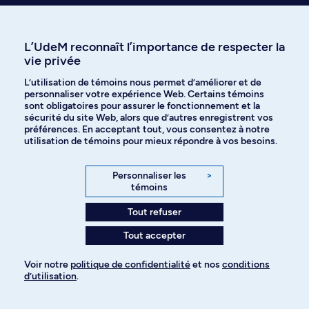
Ressources et
Département d
L’UdeM reconnaît l’importance de respecter la
services
psychologie
vie privée
Testothèque
Nouvelles et
événements
L’utilisation de témoins nous permet d’améliorer et de
personnaliser votre expérience Web. Certains témoins
sont obligatoires pour assurer le fonctionnement et la
sécurité du site Web, alors que d’autres enregistrent vos
préférences. En acceptant tout, vous consentez à notre
utilisation de témoins pour mieux répondre à vos besoins.
Personnaliser les
>
témoins
Tout refuser
Tout accepter
Voir notre
politique de confidentialité
et nos
conditions
Activités de recherche
d’utilisation
.
Pour ajouter à votre demande