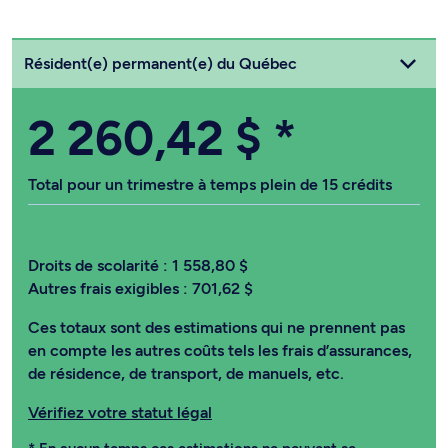
Choisissez votre statut
Résident(e) permanent(e) du Québec
2 260,42 $
*
Total pour un trimestre à temps plein de 15 crédits
Droits de scolarité :
1 558,80 $
Autres frais exigibles :
701,62 $
Ces totaux sont des estimations qui ne prennent pas
en compte les autres coûts tels les frais d’assurances,
de résidence, de transport, de manuels, etc.
Vérifiez votre statut légal