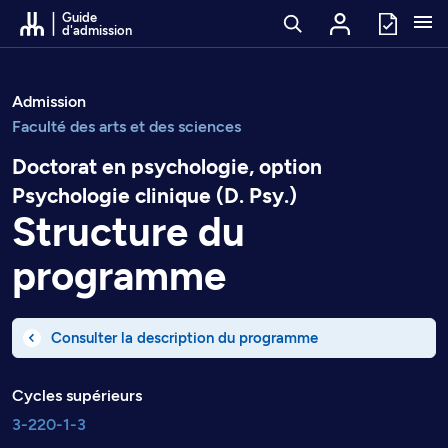
Passer au contenu
Guide
d'admission
Admission
Faculté des arts et des sciences
Doctorat en psychologie, option
Psychologie clinique (D. Psy.)
Structure du
programme
Consulter la description du programme
Cycles supérieurs
3-220-1-3