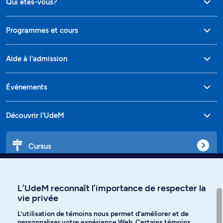
Qui êtes-vous?
Programmes et cours
Aide à l'admission
Événements
Découvrir l'UdeM
Cursus
Affiniti
L’UdeM reconnaît l’importance de respecter la
vie privée
L’utilisation de témoins nous permet d’améliorer et de
personnaliser votre expérience Web. Certains témoins
Langues