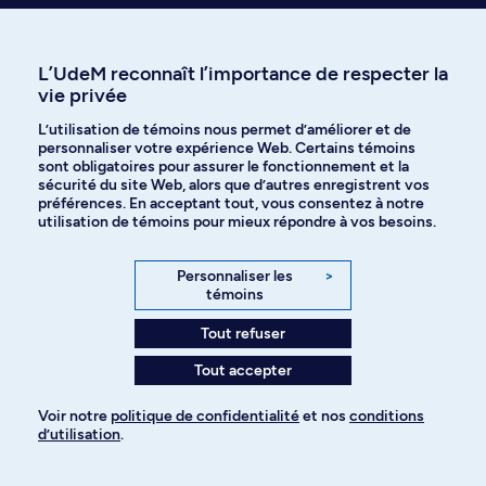
n’hésitez pas à vous renseigner auprès de votre
faculté. Voici quelques exemples de postes, stages,
projets ou possibilités d’encadrement en recherche
L’UdeM reconnaît l’importance de respecter la
pour cette discipline :
vie privée
L’utilisation de témoins nous permet d’améliorer et de
personnaliser votre expérience Web. Certains témoins
sont obligatoires pour assurer le fonctionnement et la
sécurité du site Web, alors que d’autres enregistrent vos
préférences. En acceptant tout, vous consentez à notre
utilisation de témoins pour mieux répondre à vos besoins.
Personnaliser les
>
témoins
Tout refuser
Tout accepter
Voir notre
politique de confidentialité
et nos
conditions
Réjean Dion
Stéphane Buteau
d’utilisation
.
Pour ajouter à votre demande
Professeur adjoint de clinique
Professeur adjoint