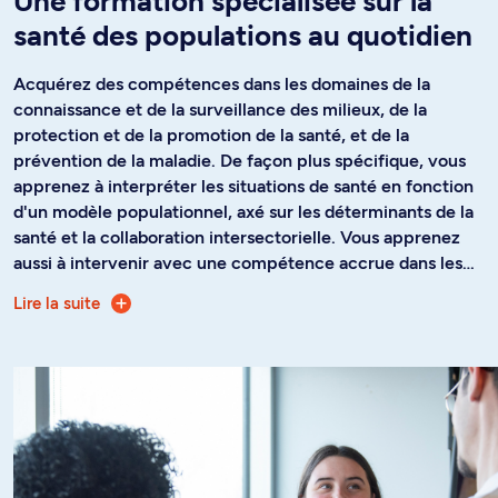
Une formation spécialisée sur la
santé des populations au quotidien
Acquérez des compétences dans les domaines de la
connaissance et de la surveillance des milieux, de la
protection et de la promotion de la santé, et de la
prévention de la maladie. De façon plus spécifique, vous
apprenez à interpréter les situations de santé en fonction
d'un modèle populationnel, axé sur les déterminants de la
santé et la collaboration intersectorielle. Vous apprenez
aussi à intervenir avec une compétence accrue dans les
divers milieux de vie des personnes en fonction du degré
Lire la suite
Le D.E.S.S. s'adresse aux titulaires d’un diplôme du
de complexité des problèmes vécus par ces personnes.
er
1
cycle provenant de disciplines très variées comme la
Vous acquérez également des bases méthodologiques en
psychologie, la communication, la chimie, les sciences
matière d'évaluation de programmes en santé
politiques, la sociologie, tous les domaines de la santé et
communautaire ou des bases conceptuelles et des
les sciences de l'éducation. Il s'adresse aussi au personnel
méthodes d'intervention infirmière auprès de familles et
professionnel souhaitant progresser dans leur carrière.
de communautés. Au terme de votre formation, vous
aurez intégré les connaissances de base requises pour la
pratique de la santé publique et pour la conception des