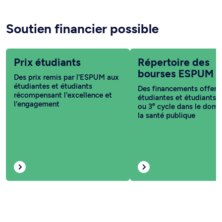
Soutien financier possible
Prix étudiants
Répertoire des
bourses ESPUM
Des prix remis par l'ESPUM aux
étudiantes et étudiants
Des financements offert
récompensant l'excellence et
étudiantes et étudiants 
l'engagement
e
ou 3
cycle dans le doma
la santé publique