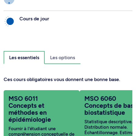
Cours de jour
Les essentiels
Les options
Ces cours obligatoires vous donnent une bonne base.
MSO 6011
MSO 6060
Concepts et
Concepts de bas
méthodes en
biostatistique
épidémiologie
Statistique descriptive.
Distribution normale.
Fournir à l'étudiant une
Échantillonnage. Estimat
compréhension conceptuelle de