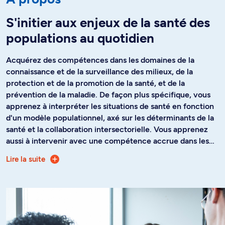
S'initier aux enjeux de la santé des
populations au quotidien
Acquérez des compétences dans les domaines de la
connaissance et de la surveillance des milieux, de la
protection et de la promotion de la santé, et de la
prévention de la maladie. De façon plus spécifique, vous
apprenez à interpréter les situations de santé en fonction
d'un modèle populationnel, axé sur les déterminants de la
santé et la collaboration intersectorielle. Vous apprenez
aussi à intervenir avec une compétence accrue dans les
divers milieux de vie des personnes en fonction du degré
Lire la suite
Le microprogramme s'adresse aux titulaires d’un diplôme
de complexité des problèmes vécus par ces personnes.
er
du 1
cycle provenant de disciplines très variées comme
Vous acquérez également des bases méthodologiques en
la psychologie, la communication, la chimie, les sciences
matière d'évaluation de programmes en santé
politiques, la sociologie, tous les domaines de la santé et
communautaire ou des bases conceptuelles et des
les sciences de l'éducation. Il s'adresse aussi au personnel
méthodes d'intervention infirmière auprès de familles et
professionnel souhaitant progresser dans leur carrière.
de communautés. Au terme de votre formation, vous