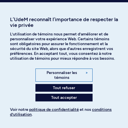
L’UdeM reconnaît l’importance de respecter la
vie privée
L’utilisation de témoins nous permet d’améliorer et de
personnaliser votre expérience Web. Certains témoins
sont obligatoires pour assurer le fonctionnement et la
Prenez une longueur d’avance en
sécurité du site Web, alors que d’autres enregistrent vos
découvrant ce qu’on a écrit sur le
préférences. En acceptant tout, vous consentez à notre
utilisation de témoins pour mieux répondre à vos besoins.
sujet
Personnaliser les
>
témoins
Voyez les thèses ou mémoires dans cette discipline
Tout refuser
Tout accepter
Voir notre
politique de confidentialité
et nos
conditions
d’utilisation
.
Pour ajouter à votre demande
Besoin d’info sur