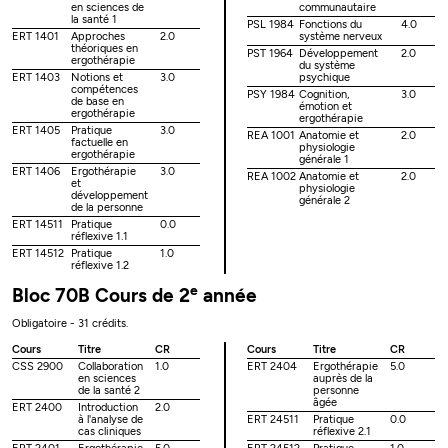
en sciences de
communautaire
la santé 1
PSL 1984
Fonctions du
4.0
ERT 1401
Approches
2.0
système nerveux
théoriques en
PST 1964
Développement
2.0
ergothérapie
du système
ERT 1403
Notions et
3.0
psychique
compétences
PSY 1984
Cognition,
3.0
de base en
émotion et
ergothérapie
ergothérapie
ERT 1405
Pratique
3.0
REA 1001
Anatomie et
2.0
factuelle en
physiologie
ergothérapie
générale 1
ERT 1406
Ergothérapie
3.0
REA 1002
Anatomie et
2.0
et
physiologie
développement
générale 2
de la personne
ERT 14511
Pratique
0.0
réflexive 1.1
ERT 14512
Pratique
1.0
réflexive 1.2
e
Bloc 70B Cours de 2
année
Obligatoire - 31 crédits.
Cours
Titre
CR
Cours
Titre
CR
CSS 2900
Collaboration
1.0
ERT 2404
Ergothérapie
5.0
en sciences
auprès de la
de la santé 2
personne
âgée
ERT 2400
Introduction
2.0
à l'analyse de
ERT 24511
Pratique
0.0
cas cliniques
réflexive 2.1