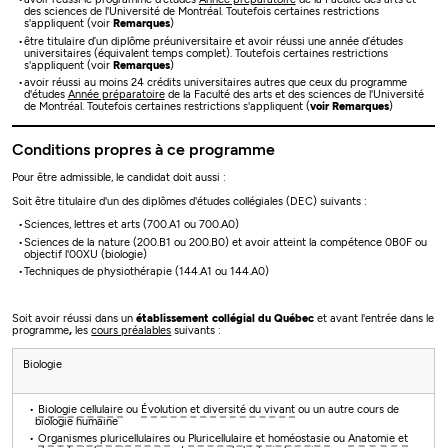
des sciences de l'Université de Montréal. Toutefois certaines restrictions
s'appliquent (voir
Remarques
)
être titulaire d’un diplôme préuniversitaire et avoir réussi une année d’études
universitaires (équivalent temps complet). Toutefois certaines restrictions
s'appliquent (voir
Remarques
)
avoir réussi au moins 24 crédits universitaires autres que ceux du programme
d'études
Année préparatoire
de la Faculté des arts et des sciences de l'Université
de Montréal. Toutefois certaines restrictions s'appliquent (
voir Remarques
)
Conditions propres à ce programme
Pour être admissible, le candidat doit aussi :
Soit être titulaire d'un des diplômes d'études collégiales (DEC) suivants :
Sciences, lettres et arts (700.A1 ou 700.A0)
Sciences de la nature (200.B1 ou 200.B0) et avoir atteint la compétence 0B0F ou
objectif l'00XU (biologie)
Techniques de physiothérapie (144.A1 ou 144.A0)
Soit avoir réussi dans un
établissement collégial du Québec
et avant l'entrée dans le
programme
,
les
cours préalables
suivants​​​​​​ :
Biologie
Biologie cellulaire
ou
Évolution et diversité du vivant
ou un autre cours de
biologie humaine
Organismes pluricellulaires
ou
Pluricellulaire et homéostasie
ou
Anatomie et