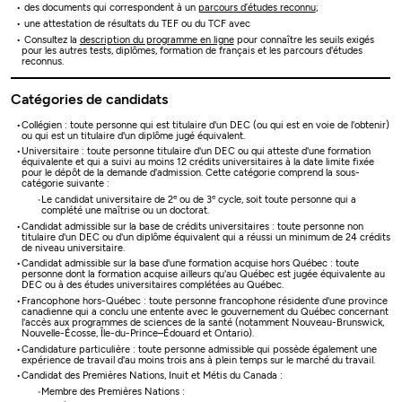
des documents qui correspondent à un
parcours d’études reconnu
;
une attestation de résultats du TEF ou du TCF avec
Consultez la
description du programme en ligne
pour connaître les seuils exigés
pour les autres tests, diplômes, formation de français et les parcours d'études
reconnus.
Catégories de candidats
Collégien : toute personne qui est titulaire d'un DEC (ou qui est en voie de l'obtenir)
ou qui est un titulaire d'un diplôme jugé équivalent.
Universitaire : toute personne titulaire d'un DEC ou qui atteste d'une formation
équivalente et qui a suivi au moins 12 crédits universitaires à la date limite fixée
pour le dépôt de la demande d'admission. Cette catégorie comprend la sous-
catégorie suivante :
e
e
Le candidat universitaire de 2
ou de 3
cycle, soit toute personne qui a
complété une maîtrise ou un doctorat.
Candidat admissible sur la base de crédits universitaires : toute personne non
titulaire d'un DEC ou d'un diplôme équivalent qui a réussi un minimum de 24 crédits
de niveau universitaire.
Candidat admissible sur la base d'une formation acquise hors Québec : toute
personne dont la formation acquise ailleurs qu'au Québec est jugée équivalente au
DEC ou à des études universitaires complétées au Québec.
Francophone hors-Québec : toute personne francophone résidente d'une province
canadienne qui a conclu une entente avec le gouvernement du Québec concernant
l'accès aux programmes de sciences de la santé (notamment Nouveau-Brunswick,
Nouvelle-Écosse, Île-du-Prince–Édouard et Ontario).
Candidature particulière : toute personne admissible qui possède également une
expérience de travail d'au moins trois ans à plein temps sur le marché du travail.
Candidat des Premières Nations, Inuit et Métis du Canada :
Membre des Premières Nations :