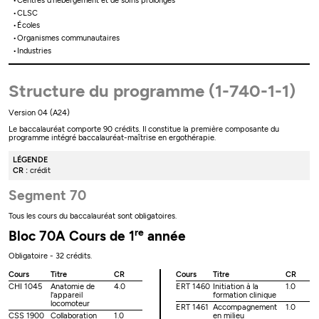
Centres d'hébergement et de soins prolongés
CLSC
Écoles
Organismes communautaires
Industries
Structure du programme (1-740-1-1)
Version 04 (A24)
Le baccalauréat comporte 90 crédits. Il constitue la première composante du
programme intégré baccalauréat-maîtrise en ergothérapie.
LÉGENDE
CR :
crédit
Segment 70
Tous les cours du baccalauréat sont obligatoires.
re
Bloc 70A Cours de 1
année
Obligatoire - 32 crédits.
Cours
Titre
CR
Cours
Titre
CR
CHI 1045
Anatomie de
4.0
ERT 1460
Initiation à la
1.0
l'appareil
formation clinique
locomoteur
ERT 1461
Accompagnement
1.0
CSS 1900
Collaboration
1.0
en milieu