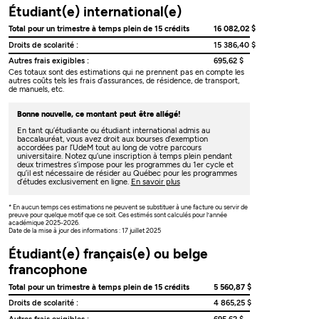
Étudiant(e) international(e)
Total pour un trimestre à temps plein de 15 crédits
16 082,02 $
Droits de scolarité :
15 386,40 $
Autres frais exigibles :
695,62 $
Ces totaux sont des estimations qui ne prennent pas en compte les
autres coûts tels les frais d’assurances, de résidence, de transport,
de manuels, etc.
Bonne nouvelle, ce montant peut être allégé!
En tant qu’étudiante ou étudiant international admis au
baccalauréat, vous avez droit aux bourses d’exemption
accordées par l’UdeM tout au long de votre parcours
universitaire. Notez qu’une inscription à temps plein pendant
deux trimestres s’impose pour les programmes du 1er cycle et
qu’il est nécessaire de résider au Québec pour les programmes
d’études exclusivement en ligne.
En savoir plus
* En aucun temps ces estimations ne peuvent se substituer à une facture ou servir de
preuve pour quelque motif que ce soit. Ces estimés sont calculés pour l’année
académique 2025-2026.
Date de la mise à jour des informations : 17 juillet 2025
Étudiant(e) français(e) ou belge
francophone
Total pour un trimestre à temps plein de 15 crédits
5 560,87 $
Droits de scolarité :
4 865,25 $