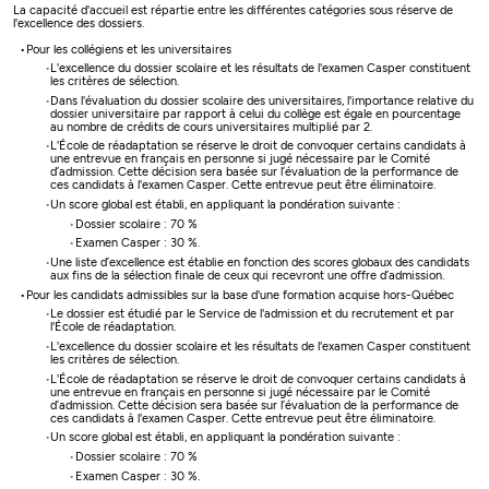
La capacité d'accueil est répartie entre les différentes catégories sous réserve de
l'excellence des dossiers.
Pour les collégiens et les universitaires
L'excellence du dossier scolaire et les résultats de l'examen Casper constituent
les critères de sélection.
Dans l'évaluation du dossier scolaire des universitaires, l'importance relative du
dossier universitaire par rapport à celui du collège est égale en pourcentage
au nombre de crédits de cours universitaires multiplié par 2.
L'École de réadaptation se réserve le droit de convoquer certains candidats à
une entrevue en français en personne si jugé nécessaire par le Comité
d’admission. Cette décision sera basée sur l’évaluation de la performance de
ces candidats à l'examen Casper. Cette entrevue peut être éliminatoire.
Un score global est établi, en appliquant la pondération suivante :
Dossier scolaire : 70 %
Examen Casper : 30 %.
Une liste d’excellence est établie en fonction des scores globaux des candidats
aux fins de la sélection finale de ceux qui recevront une offre d’admission.
Pour les candidats admissibles sur la base d'une formation acquise hors-Québec
Le dossier est étudié par le Service de l'admission et du recrutement et par
l'École de réadaptation.
L'excellence du dossier scolaire et les résultats de l'examen Casper constituent
les critères de sélection.
L'École de réadaptation se réserve le droit de convoquer certains candidats à
une entrevue en français en personne si jugé nécessaire par le Comité
d’admission. Cette décision sera basée sur l’évaluation de la performance de
ces candidats à l'examen Casper. Cette entrevue peut être éliminatoire.
Un score global est établi, en appliquant la pondération suivante :
Dossier scolaire : 70 %
Examen Casper : 30 %.