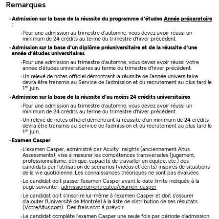
Remarques
Admission sur la base de la réussite du programme d'études
Année préparatoire
:
Pour une admission au trimestre d'automne, vous devez avoir réussi un
minimum de 24 crédits au terme du trimestre d'hiver précédent.
Admission sur la base d’un diplôme préuniversitaire et de la réussite d’une
année d’études universitaires
Pour une admission au trimestre d'automne, vous devez avoir réussi votre
année d’études universitaires au terme du trimestre d'hiver précédent.
Un relevé de notes officiel démontrant la réussite de l’année universitaire
devra être transmis au Service de l’admission et du recrutement au plus tard le
er
1
juin.
Admission sur la base de la réussite d’au moins 24 crédits universitaires
Pour une admission au trimestre d'automne, vous devez avoir réussi un
minimum de 24 crédits au terme du trimestre d'hiver précédent.
Un relevé de notes officiel démontrant la réussite d’un minimum de 24 crédits
devra être transmis au Service de l’admission et du recrutement au plus tard le
er
1
juin.
Examen Casper
L'examen Casper, administré par Acuity Insights (anciennement Altus
Assessments), vise à mesurer les compétences transversales (jugement,
professionnalisme, éthique, capacité de travailler en équipe, etc.) des
candidats par l'utilisation de scénarios (vidéos et écrits) inspirés de situations
de la vie quotidienne. Les connaissances théoriques ne sont pas évaluées.
Le candidat doit passer l'examen Casper avant la date limite indiquée à la
page suivante :
admission.umontreal.ca/examen-casper
Le candidat doit s'inscrire lui-même à l'examen Casper et doit s'assurer
d'ajouter l'Université de Montréal à la liste de distribution de ses résultats
(
VotreAltus.com
). Des frais sont à prévoir.
Le candidat complète l'examen Casper une seule fois par période d'admission.