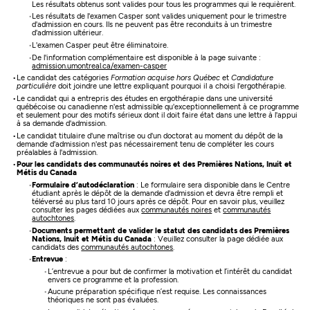
Les résultats obtenus sont valides pour tous les programmes qui le requièrent.
Les résultats de l'examen Casper sont valides uniquement pour le trimestre
d'admission en cours. Ils ne peuvent pas être reconduits à un trimestre
d'admission ultérieur.
L'examen Casper peut être éliminatoire.
De l'information complémentaire est disponible à la page suivante :
admission.umontreal.ca/examen-casper
Le candidat des catégories
Formation acquise hors Québec
et
Candidature
particulière
doit joindre une lettre expliquant pourquoi il a choisi l'ergothérapie.
Le candidat qui a entrepris des études en ergothérapie dans une université
québécoise ou canadienne n'est admissible qu'exceptionnellement à ce programme
et seulement pour des motifs sérieux dont il doit faire état dans une lettre à l'appui
à sa demande d'admission.
Le candidat titulaire d'une maîtrise ou d'un doctorat au moment du dépôt de la
demande d'admission n'est pas nécessairement tenu de compléter les cours
préalables à l'admission.
Pour les candidats des communautés noires et des Premières Nations, Inuit et
Métis du Canada
Formulaire d’autodéclaration
: Le formulaire sera disponible dans le Centre
étudiant après le dépôt de la demande d'admission et devra être rempli et
téléversé au plus tard 10 jours après ce dépôt. Pour en savoir plus, veuillez
consulter les pages dédiées aux
communautés noires
et
communautés
autochtones
.
Documents permettant de valider le statut des candidats des Premières
Nations, Inuit et Métis du Canada
: Veuillez consulter la page dédiée aux
candidats des
communautés autochtones
.
Entrevue
:
L’entrevue a pour but de confirmer la motivation et l’intérêt du candidat
envers ce programme et la profession.
Aucune préparation spécifique n’est requise. Les connaissances
théoriques ne sont pas évaluées.