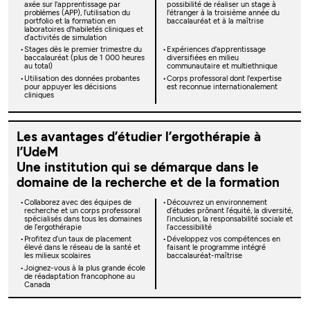
axée sur l'apprentissage par
possibilité de réaliser un stage à
problèmes (APP), l’utilisation du
l'étranger à la troisième année du
portfolio et la formation en
baccalauréat et à la maîtrise
laboratoires d'habiletés cliniques et
d’activités de simulation
Stages dès le premier trimestre du
Expériences d'apprentissage
baccalauréat (plus de 1 000 heures
diversifiées en milieu
au total)
communautaire et multiethnique
Utilisation des données probantes
Corps professoral dont l'expertise
pour appuyer les décisions
est reconnue internationalement
cliniques
Les avantages d’étudier l’ergothérapie à
l’UdeM
Une institution qui se démarque dans le
domaine de la recherche et de la formation
Collaborez avec des équipes de
Découvrez un environnement
recherche et un corps professoral
d’études prônant l’équité, la diversité,
spécialisés dans tous les domaines
l’inclusion, la responsabilité sociale et
de l’ergothérapie
l’accessibilité
Profitez d’un taux de placement
Développez vos compétences en
élevé dans le réseau de la santé et
faisant le programme intégré
les milieux scolaires
baccalauréat-maîtrise
Joignez-vous à la plus grande école
de réadaptation francophone au
Canada