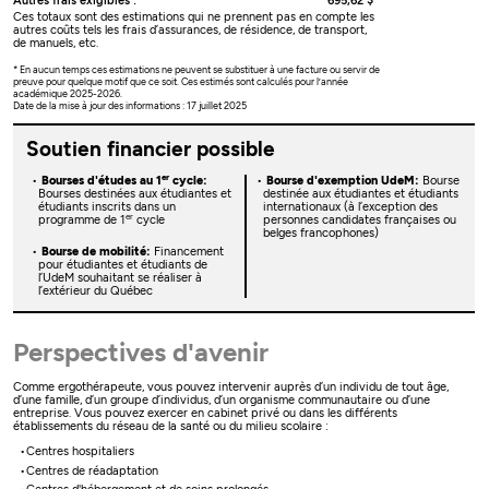
Autres frais exigibles :
695,62 $
Ces totaux sont des estimations qui ne prennent pas en compte les
autres coûts tels les frais d’assurances, de résidence, de transport,
de manuels, etc.
* En aucun temps ces estimations ne peuvent se substituer à une facture ou servir de
preuve pour quelque motif que ce soit. Ces estimés sont calculés pour l’année
académique 2025-2026.
Date de la mise à jour des informations : 17 juillet 2025
Soutien financier possible
er
Bourses d'études au 1
cycle:
Bourse d'exemption UdeM:
Bourse
Bourses destinées aux étudiantes et
destinée aux étudiantes et étudiants
étudiants inscrits dans un
internationaux (à l’exception des
er
programme de 1
cycle
personnes candidates françaises ou
belges francophones)
Bourse de mobilité:
Financement
pour étudiantes et étudiants de
l’UdeM souhaitant se réaliser à
l’extérieur du Québec
Perspectives d'avenir
Comme ergothérapeute, vous pouvez intervenir auprès d’un individu de tout âge,
d’une famille, d’un groupe d’individus, d’un organisme communautaire ou d’une
entreprise. Vous pouvez exercer en cabinet privé ou dans les différents
établissements du réseau de la santé ou du milieu scolaire :
Centres hospitaliers
Centres de réadaptation