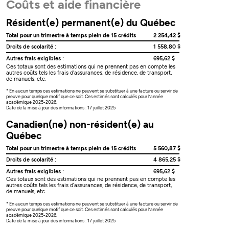
Coûts et aide financière
Résident(e) permanent(e) du Québec
Total pour un trimestre à temps plein de 15 crédits
2 254,42 $
Droits de scolarité :
1 558,80 $
Autres frais exigibles :
695,62 $
Ces totaux sont des estimations qui ne prennent pas en compte les
autres coûts tels les frais d’assurances, de résidence, de transport,
de manuels, etc.
* En aucun temps ces estimations ne peuvent se substituer à une facture ou servir de
preuve pour quelque motif que ce soit. Ces estimés sont calculés pour l’année
académique 2025-2026.
Date de la mise à jour des informations : 17 juillet 2025
Canadien(ne) non-résident(e) au
Québec
Total pour un trimestre à temps plein de 15 crédits
5 560,87 $
Droits de scolarité :
4 865,25 $
Autres frais exigibles :
695,62 $
Ces totaux sont des estimations qui ne prennent pas en compte les
autres coûts tels les frais d’assurances, de résidence, de transport,
de manuels, etc.
* En aucun temps ces estimations ne peuvent se substituer à une facture ou servir de
preuve pour quelque motif que ce soit. Ces estimés sont calculés pour l’année
académique 2025-2026.
Date de la mise à jour des informations : 17 juillet 2025