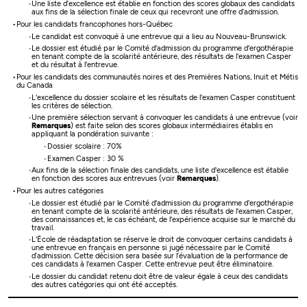
Une liste d’excellence est établie en fonction des scores globaux des candidats
aux fins de la sélection finale de ceux qui recevront une offre d’admission.
Pour les candidats francophones hors-Québec
Le candidat est convoqué à une entrevue qui a lieu au Nouveau-Brunswick.
Le dossier est étudié par le Comité d'admission du programme d'ergothérapie
en tenant compte de la scolarité antérieure, des résultats de l'examen Casper
et du résultat à l'entrevue.
Pour les candidats des communautés noires et des Premières Nations, Inuit et Métis
du Canada
L'excellence du dossier scolaire et les résultats de l'examen Casper constituent
les critères de sélection.
Une première sélection servant à convoquer les candidats à une entrevue (voir
Remarques
) est faite selon des scores globaux intermédiaires établis en
appliquant la pondération suivante :
Dossier scolaire : 70%
Examen Casper : 30 %
Aux fins de la sélection finale des candidats, une liste d'excellence est établie
en fonction des scores aux entrevues (voir
Remarques
).
Pour les autres catégories
Le dossier est étudié par le Comité d'admission du programme d'ergothérapie
en tenant compte de la scolarité antérieure, des résultats de l'examen Casper,
des connaissances et, le cas échéant, de l'expérience acquise sur le marché du
travail.
L'École de réadaptation se réserve le droit de convoquer certains candidats à
une entrevue en français en personne si jugé nécessaire par le Comité
d’admission. Cette décision sera basée sur l’évaluation de la performance de
ces candidats à l'examen Casper. Cette entrevue peut être éliminatoire.
Le dossier du candidat retenu doit être de valeur égale à ceux des candidats
des autres catégories qui ont été acceptés.