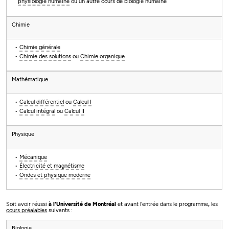
physiologie humaine
ou un autre cours de biologie humaine
Chimie
Chimie générale
Chimie des solutions
ou
Chimie organique
Mathématique
Calcul différentiel
ou
Calcul I
Calcul intégral
ou
Calcul II
Physique
Mécanique
Électricité et magnétisme
Ondes et physique moderne
Soit avoir réussi
à l'Université de Montréal
et avant l'entrée dans le programme
,
les
cours préalables
suivants :
Biologie