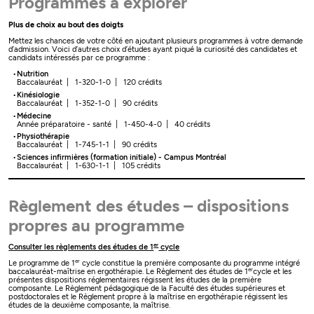
Programmes à explorer
Plus de choix au bout des doigts
Mettez les chances de votre côté en ajoutant plusieurs programmes à votre demande
d’admission. Voici d’autres choix d’études ayant piqué la curiosité des candidates et
candidats intéressés par ce programme :
Nutrition
Baccalauréat | 1-320-1-0 | 120 crédits
Kinésiologie
Baccalauréat | 1-352-1-0 | 90 crédits
Médecine
Année préparatoire - santé | 1-450-4-0 | 40 crédits
Physiothérapie
Baccalauréat | 1-745-1-1 | 90 crédits
Sciences infirmières (formation initiale) - Campus Montréal
Baccalauréat | 1-630-1-1 | 105 crédits
Règlement des études – dispositions
propres au programme
er
Consulter les règlements des études de 1
cycle
er
Le programme de 1
cycle constitue la première composante du programme intégré
er
baccalauréat-maîtrise en ergothérapie. Le Règlement des études de 1
cycle et les
présentes dispositions réglementaires régissent les études de la première
composante. Le Règlement pédagogique de la Faculté des études supérieures et
postdoctorales et le Règlement propre à la maîtrise en ergothérapie régissent les
études de la deuxième composante, la maîtrise.