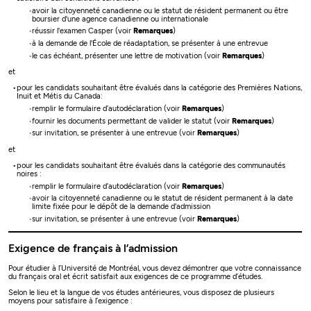
avoir la citoyenneté canadienne ou le statut de résident permanent ou être
boursier d'une agence canadienne ou internationale
réussir l'examen Casper (voir
Remarques
)
à la demande de l'École de réadaptation, se présenter à une entrevue
le cas échéant, présenter une lettre de motivation (voir
Remarques
)
et
pour les candidats souhaitant être évalués dans la catégorie des Premières Nations,
Inuit et Métis du Canada:
remplir le formulaire d’autodéclaration (voir
Remarques
)
fournir les documents permettant de valider le statut (voir
Remarques
)
sur invitation, se présenter à une entrevue (voir
Remarques
)
et
pour les candidats souhaitant être évalués dans la catégorie des communautés
noires :
remplir le formulaire d’autodéclaration (voir
Remarques
)
avoir la citoyenneté canadienne ou le statut de résident permanent à la date
limite fixée pour le dépôt de la demande d'admission
sur invitation, se présenter à une entrevue (voir
Remarques
)
Exigence de français à l’admission
Pour étudier à l’Université de Montréal, vous devez démontrer que votre connaissance
du français oral et écrit satisfait aux exigences de ce programme d’études.
Selon le lieu et la langue de vos études antérieures, vous disposez de plusieurs
moyens pour satisfaire à l’exigence :