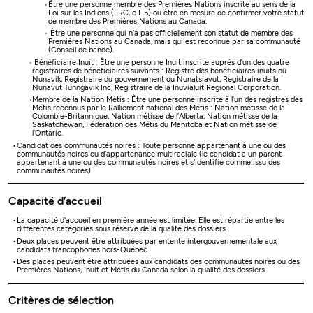
Être une personne membre des Premières Nations inscrite au sens de la
Loi sur les Indiens (LRC, c I-5) ou être en mesure de confirmer votre statut
de membre des Premières Nations au Canada.
Être une personne qui n’a pas officiellement son statut de membre des
Premières Nations au Canada, mais qui est reconnue par sa communauté
(Conseil de bande).
Bénéficiaire Inuit : Être une personne Inuit inscrite auprès d’un des quatre
registraires de bénéficiaires suivants : Registre des bénéficiaires inuits du
Nunavik, Registraire du gouvernement du Nunatsiavut, Registraire de la
Nunavut Tunngavik Inc, Registraire de la Inuvialuit Regional Corporation.
Membre de la Nation Métis : Être une personne inscrite à l’un des registres des
Métis reconnus par le Ralliement national des Métis : Nation métisse de la
Colombie-Britannique, Nation métisse de l’Alberta, Nation métisse de la
Saskatchewan, Fédération des Métis du Manitoba et Nation métisse de
l’Ontario.
Candidat des communautés noires : Toute personne appartenant à une ou des
communautés noires ou d’appartenance multiraciale (le candidat a un parent
appartenant à une ou des communautés noires et s'identifie comme issu des
communautés noires).
Capacité d’accueil
La capacité d'accueil en première année est limitée. Elle est répartie entre les
différentes catégories sous réserve de la qualité des dossiers.
Deux places peuvent être attribuées par entente intergouvernementale aux
candidats francophones hors-Québec.
Des places peuvent être attribuées aux candidats des
communautés noires ou des
Premières Nations, Inuit et Métis du Canada selon la qualité des dossiers.
Critères de sélection