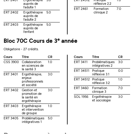
ERT 2401
Ergothérapie
5.0
ERT 24512
Pratique
1.0
auprès de
réflexive 2.2
l'adulte 1
ERT 2461
Formation
7.0
ERT 2402
Ergothérapie
5.0
clinique 2
auprès de
l'adulte 2
ERT 2403
Ergothérapie
5.0
auprès de
l'enfant
e
Bloc 70C Cours de 3
année
Obligatoire - 27 crédits.
Cours
Titre
CR
Cours
Titre
CR
CSS 3900
Collaboration
1.0
ERT 3411
Problématiques
3.0
en sciences de
intégratives 2
la santé 3
ERT 34511
Pratique
0.0
ERT 3401
Ergothérapie,
3.0
réflexive 3.1
enjeux
ERT 34512
Pratique
1.0
professionnels
réflexive 3.2
et société
ERT 3460
Formation
7.0
ERT 3402
Gestion et
3.0
clinique 3
promotion de
SOL 1956
Ergothérapie
3.0
la santé en
et sociologie
ergothérapie
ERT 3403
Ergothérapie
1.0
et intervention
de groupe
ERT 3405
Problématiques
5.0
intégratives 1