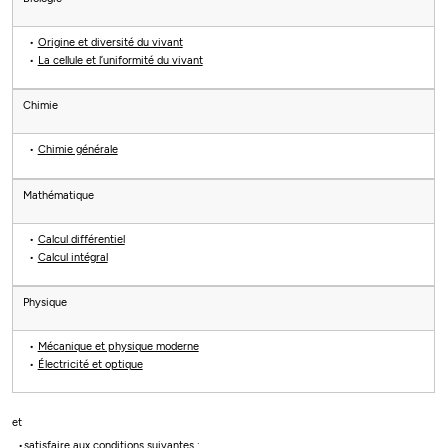
Origine et diversité du vivant
La cellule et l’uniformité du vivant
Chimie
Chimie générale
Mathématique
Calcul différentiel
Calcul intégral
Physique
Mécanique et physique moderne
Électricité et optique
et
satisfaire aux conditions suivantes :