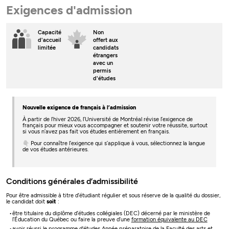
Exigences d'admission
Capacité
Non
d'accueil
offert aux
limitée
candidats
étrangers
avec un
permis
d'études
Nouvelle exigence de français à l’admission
À partir de l’hiver 2026, l’Université de Montréal révise l’exigence de
français pour mieux vous accompagner et soutenir votre réussite, surtout
si vous n’avez pas fait vos études entièrement en français.
👇 Pour connaître l’exigence qui s’applique à vous, sélectionnez la langue
de vos études antérieures.
Conditions générales d’admissibilité
Pour être admissible à titre d’étudiant régulier et sous réserve de la qualité du dossier,
le candidat doit
soit
:
être titulaire du diplôme d’études collégiales (DEC) décerné par le ministère de
l’Éducation du Québec ou faire la preuve d’une
formation équivalente au DEC
avoir réussi le programme d'études
Année préparatoire
de la Faculté des arts et