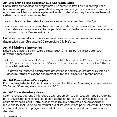
Art. 3.16 Effets d'une admission ou d'une réadmission
L'admission du candidat au programme lui confère le statut d'étudiant régulier au
baccalauréat, première composante du programme intégré baccalauréat-maîtrise en
ergothérapie. Elle lui confère également le statut d'étudiant régulier à la maîtrise s'il
satisfait aux conditions suivantes :
avoir obtenu au baccalauréat une moyenne cumulative d'au moins 3,0
s'inscrire aux cours de la maîtrise au trimestre d'automne suivant la réussite du
baccalauréat ou avoir été autorisé par le doyen ou l'autorité compétente à reporter
son inscription à l'année suivante.
L'étudiant qui ne satisfait pas à ces conditions doit soumettre une demande
d'admission pour être autorisé à poursuivre à la Maîtrise.
Art. 6.3 Régime d'inscription
L'étudiant s'inscrit à plein temps, l'inscription à temps partiel n'est autorisée
qu'exceptionnellement.
re
À plein temps, l'étudiant s'inscrit à un total de 32 crédits en 1
année, de 31 crédits
e
e
en 2
année et de 27 crédits en 3
année. Ces crédits sont répartis selon l'offre de
cours trimestrielle.
Le doyen ou l'autorité compétente détermine le nombre de crédits auxquels doit
s'inscrire l'étudiant exceptionnellement autorisé à s'inscrire à temps partiel.
Art. 6.4 Prescriptions d'inscription
re
e
En 1
année, l'étudiant s'inscrit aux cours du bloc 70 A, en 2
année, aux cours du bloc
e
70 B et en 3
année, aux cours du bloc 70 C.
Art. 6.6 Cours de mise à niveau
Selon le résultat obtenu à l'épreuve d'expression écrite d'un test de français reconnu
par l'Université de Montréal, l'étudiant ou l'étudiante pourrait se voir prescrire un
cours de français écrit. Cette prescription pourrait être modifiée ou annulée si
l'étudiant soumet un nouveau résultat avant les délais fixés par l'Université. Le cours
imposé est suivi hors programme et doit être réussi au cours de la première année
d'études.