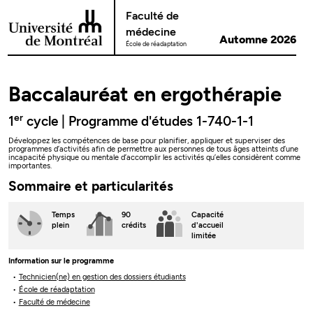
Passer au contenu
Faculté de
médecine
Automne 2026
École de réadaptation
Baccalauréat en ergothérapie
er
1
cycle | Programme d'études 1-740-1-1
Développez les compétences de base pour planifier, appliquer et superviser des
programmes d’activités afin de permettre aux personnes de tous âges atteints d’une
incapacité physique ou mentale d’accomplir les activités qu’elles considèrent comme
importantes.
Sommaire et particularités
Temps
90
Capacité
plein
crédits
d'accueil
limitée
Information sur le programme
Technicien(ne) en gestion des dossiers étudiants
École de réadaptation
Faculté de médecine