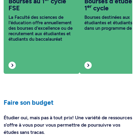
Bourses au 1
cycle
Bourses d'études
er
FSE
1
cycle
La Faculté des sciences de
Bourses destinées aux
l'éducation offre annuellement
étudiantes et étudiants i
des bourses d'excellence ou de
dans un programme de 1
recrutement aux étudiantes et
étudiants du baccalauréat
Faire son budget
Étudier oui, mais pas à tout prix! Une variété de ressources
s’offre à vous pour vous permettre de poursuivre vos
études sans tracas.