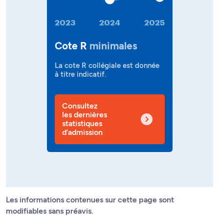
2023
2024
2025
Cote R
minimales
La cote R collégiale est donnée
à titre indicatif.
Consultez
les dernières
statistiques
d’admission
Les informations contenues sur cette page sont
modifiables sans préavis.