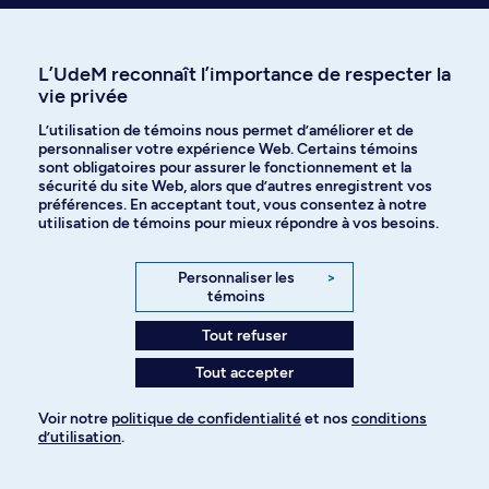
Besoin d’info sur
l’admission?
L’UdeM reconnaît l’importance de respecter la
vie privée
L’utilisation de témoins nous permet d’améliorer et de
personnaliser votre expérience Web. Certains témoins
sont obligatoires pour assurer le fonctionnement et la
sécurité du site Web, alors que d’autres enregistrent vos
Communiquer avec le Service de
préférences. En acceptant tout, vous consentez à notre
l'admission et du recrutement
utilisation de témoins pour mieux répondre à vos besoins.
Personnaliser les
>
témoins
Tout refuser
Visiter le Centre d’aide en ligne
Tout accepter
Voir notre
politique de confidentialité
et nos
conditions
d’utilisation
.
Voir nos réponses instantanées
Pour ajouter à votre demande
sur l'admission