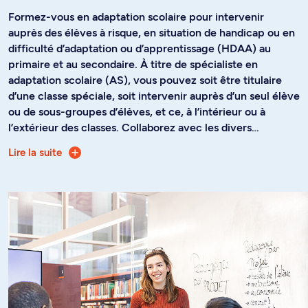
Formez-vous en adaptation scolaire pour intervenir
auprès des élèves à risque, en situation de handicap ou en
difficulté d’adaptation ou d’apprentissage (HDAA) au
primaire et au secondaire. À titre de spécialiste en
adaptation scolaire (AS), vous pouvez soit être titulaire
d’une classe spéciale, soit intervenir auprès d’un seul élève
ou de sous-groupes d’élèves, et ce, à l’intérieur ou à
l’extérieur des classes. Collaborez avec les divers
intervenants et intervenantes du milieu scolaire en vue de
Lire la suite
Le choix de s'orienter en enseignement primaire ou en
soutenir les apprentissages de ces élèves dans différents
e
enseignement secondaire s'effectue en 3
année. Notez
contextes (intégration en classe ordinaire, école ou classe
que si vous choisissez l’orientation Enseignement au
spéciale, dénombrement flottant, milieu hospitalier, milieu
secondaire, vous devrez achever votre formation au
postsecondaire, etc.).
campus de Montréal.