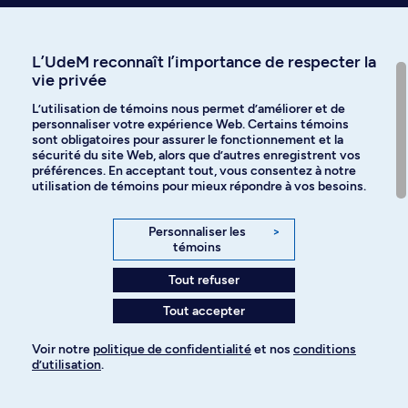
3.0 Crédits
L’UdeM reconnaît l’importance de respecter la
Bloc 80E Compléments de formation en
vie privée
linguistique
L’utilisation de témoins nous permet d’améliorer et de
personnaliser votre expérience Web. Certains témoins
Option - 3 crédits.
sont obligatoires pour assurer le fonctionnement et la
sécurité du site Web, alors que d’autres enregistrent vos
préférences. En acceptant tout, vous consentez à notre
LNG 1126
utilisation de témoins pour mieux répondre à vos besoins.
Histoire du français en Amérique
Origines; implantation et développement des domaines nord (québécois
et acadien) et sud (zone caraïbe et Louisiane). Caractéristiques des
Personnaliser les
>
parlers actuels et explications historiques (accent sur le français
témoins
québécois).
Tout refuser
Horaire de jour
3.0 Crédits
Tout accepter
LNG 2050
Syntaxe
Voir notre
politique de confidentialité
et nos
conditions
d’utilisation
.
Concepts fondamentaux en grammaire générative moderne.
Applications au français : étude de problèmes concrets en syntaxe
française.