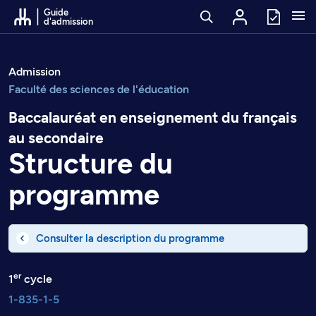
Passer au contenu
Guide
d'admission
Admission
Faculté des sciences de l'éducation
Baccalauréat en enseignement du français
au secondaire
Structure du
programme
Consulter la description du programme
er
1
cycle
1-835-1-5