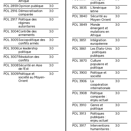
Afrique
politiques
POL 2859
Opinion publique
3.0
POL 3835
L'Amérique
3.0
POL 2916
Démocratisation
3.0
latine
comparée
POL 3840
Sécurité au
3.0
POL 2917
Politique des
3.0
Moyen-Orient
régimes
POL 3849
Monde
3.0
autoritaires
émergent et
POL 3004
Contrôle des
3.0
mutations en
armements
Afrique
POL 3005
Sociopolitique des
3.0
POL 3851
Intégration
3.0
conflits armés
européenne
POL 3006
Le leadership
3.0
POL 3861
Les États-Unis
3.0
politique
: politiques
publiques
POL 3007
Résolution des
3.0
conflits
POL 3870
Culture
3.0
populaire et
POL 3008
Sécurité en Asie
3.0
politique
de l'Est
POL 3900
Politique et
3.0
POL 3009
Politique et
3.0
société
société au Moyen-
Orient
POL 3906
La
3.0
coopération
internationale
POL 3908
Politique
3.0
comparée :
enjeu actuel
POL 3910
Genre et
3.0
politique
POL 3913
Politiques
3.0
publiques :
enjeu actuel
POL 3917
Interventions
3.0
humanitaires :