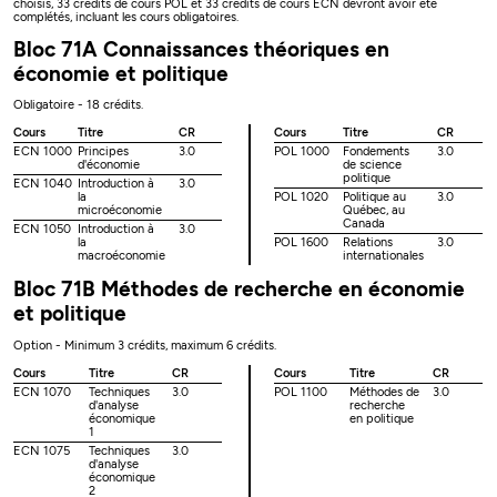
choisis, 33 crédits de cours POL et 33 crédits de cours ECN devront avoir été
complétés, incluant les cours obligatoires.
Bloc 71A Connaissances théoriques en
économie et politique
Obligatoire - 18 crédits.
Cours
Titre
CR
Cours
Titre
CR
ECN 1000
Principes
3.0
POL 1000
Fondements
3.0
d'économie
de science
politique
ECN 1040
Introduction à
3.0
la
POL 1020
Politique au
3.0
microéconomie
Québec, au
Canada
ECN 1050
Introduction à
3.0
la
POL 1600
Relations
3.0
macroéconomie
internationales
Bloc 71B Méthodes de recherche en économie
et politique
Option - Minimum 3 crédits, maximum 6 crédits.
Cours
Titre
CR
Cours
Titre
CR
ECN 1070
Techniques
3.0
POL 1100
Méthodes de
3.0
d'analyse
recherche
économique
en politique
1
ECN 1075
Techniques
3.0
d'analyse
économique
2