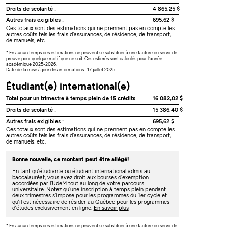
Droits de scolarité :
4 865,25 $
Autres frais exigibles :
695,62 $
Ces totaux sont des estimations qui ne prennent pas en compte les
autres coûts tels les frais d’assurances, de résidence, de transport,
de manuels, etc.
* En aucun temps ces estimations ne peuvent se substituer à une facture ou servir de
preuve pour quelque motif que ce soit. Ces estimés sont calculés pour l’année
académique 2025-2026.
Date de la mise à jour des informations : 17 juillet 2025
Étudiant(e) international(e)
Total pour un trimestre à temps plein de 15 crédits
16 082,02 $
Droits de scolarité :
15 386,40 $
Autres frais exigibles :
695,62 $
Ces totaux sont des estimations qui ne prennent pas en compte les
autres coûts tels les frais d’assurances, de résidence, de transport,
de manuels, etc.
Bonne nouvelle, ce montant peut être allégé!
En tant qu’étudiante ou étudiant international admis au
baccalauréat, vous avez droit aux bourses d’exemption
accordées par l’UdeM tout au long de votre parcours
universitaire. Notez qu’une inscription à temps plein pendant
deux trimestres s’impose pour les programmes du 1er cycle et
qu’il est nécessaire de résider au Québec pour les programmes
d’études exclusivement en ligne.
En savoir plus
* En aucun temps ces estimations ne peuvent se substituer à une facture ou servir de