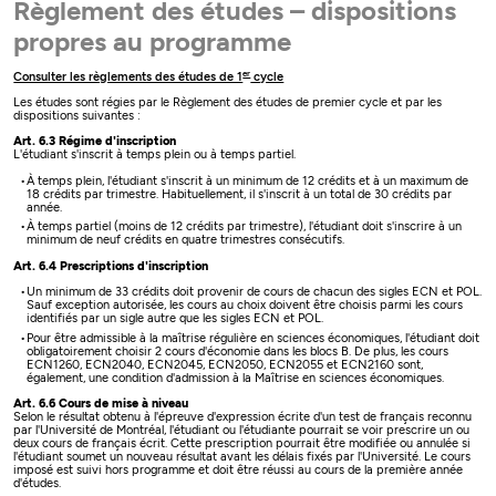
Règlement des études – dispositions
propres au programme
er
Consulter les règlements des études de 1
cycle
Les études sont régies par le Règlement des études de premier cycle et par les
dispositions suivantes :
Art. 6.3 Régime d'inscription
L'étudiant s'inscrit à temps plein ou à temps partiel.
À temps plein, l'étudiant s'inscrit à un minimum de 12 crédits et à un maximum de
18 crédits par trimestre. Habituellement, il s'inscrit à un total de 30 crédits par
année.
À temps partiel (moins de 12 crédits par trimestre), l'étudiant doit s'inscrire à un
minimum de neuf crédits en quatre trimestres consécutifs.
Art. 6.4 Prescriptions d'inscription
Un minimum de 33 crédits doit provenir de cours de chacun des sigles ECN et POL.
Sauf exception autorisée, les cours au choix doivent être choisis parmi les cours
identifiés par un sigle autre que les sigles ECN et POL.
Pour être admissible à la maîtrise régulière en sciences économiques, l'étudiant doit
obligatoirement choisir 2 cours d'économie dans les blocs B. De plus, les cours
ECN1260, ECN2040, ECN2045, ECN2050, ECN2055 et ECN2160 sont,
également, une condition d'admission à la Maîtrise en sciences économiques.
Art. 6.6 Cours de mise à niveau
Selon le résultat obtenu à l'épreuve d'expression écrite d'un test de français reconnu
par l'Université de Montréal, l'étudiant ou l'étudiante pourrait se voir prescrire un ou
deux cours de français écrit. Cette prescription pourrait être modifiée ou annulée si
l'étudiant soumet un nouveau résultat avant les délais fixés par l'Université. Le cours
imposé est suivi hors programme et doit être réussi au cours de la première année
d'études.