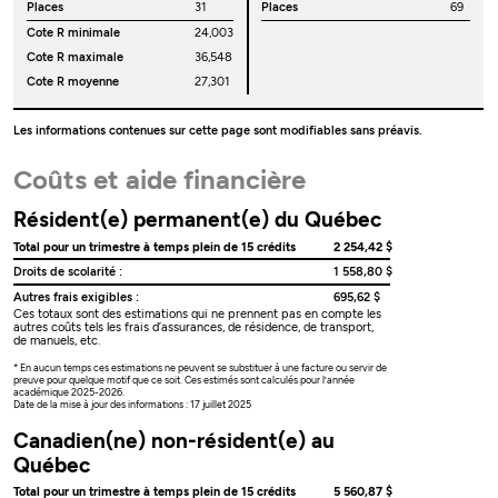
Places
31
Places
69
Cote R minimale
24,003
Cote R maximale
36,548
Cote R moyenne
27,301
Les informations contenues sur cette page sont modifiables sans préavis.
Coûts et aide financière
Résident(e) permanent(e) du Québec
Total pour un trimestre à temps plein de 15 crédits
2 254,42 $
Droits de scolarité :
1 558,80 $
Autres frais exigibles :
695,62 $
Ces totaux sont des estimations qui ne prennent pas en compte les
autres coûts tels les frais d’assurances, de résidence, de transport,
de manuels, etc.
* En aucun temps ces estimations ne peuvent se substituer à une facture ou servir de
preuve pour quelque motif que ce soit. Ces estimés sont calculés pour l’année
académique 2025-2026.
Date de la mise à jour des informations : 17 juillet 2025
Canadien(ne) non-résident(e) au
Québec
Total pour un trimestre à temps plein de 15 crédits
5 560,87 $