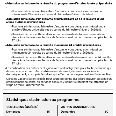
Admission sur la base de la réussite du programme d'études
Année préparatoire
:
Pour une admission au trimestre d'automne, vous devez avoir réussi un
minimum de 24 crédits au terme du trimestre d'hiver précédent.
Admission sur la base d’un diplôme préuniversitaire et de la réussite d’une
année d’études universitaires
Pour une admission au trimestre d'automne, vous devez avoir réussi votre
année d’études universitaires au terme du trimestre d'hiver précédent.
Un relevé de notes officiel démontrant la réussite de l’année universitaire
devra être transmis au Service de l’admission et du recrutement au plus tard le
er
1
juin.
Admission sur la base de la réussite d’au moins 24 crédits universitaires
Pour une admission au trimestre d'automne, vous devez avoir réussi un
minimum de 24 crédits au terme du trimestre d'hiver précédent.
Un relevé de notes officiel démontrant la réussite d’un minimum de 24 crédits
devra être transmis au Service de l’admission et du recrutement au plus tard le
er
1
juin.
La vérification des antécédents judiciaires est obligatoire pour toute personne qui
désire œuvrer au sein d’un établissement de santé, de services sociaux et
d’enseignement, y compris l’étudiant qui effectue un stage en milieu d’intervention.
Certains vaccins seront exigés pour toute personne qui désire œuvrer au sein d’un
établissement de santé, de services sociaux, y compris l’étudiant qui effectue un
stage en milieu d’intervention.
Statistiques d’admission au programme
COLLÉGIENS (QUÉBEC)
AUTRES CANDIDATURES
Demandes
135
Demandes
301