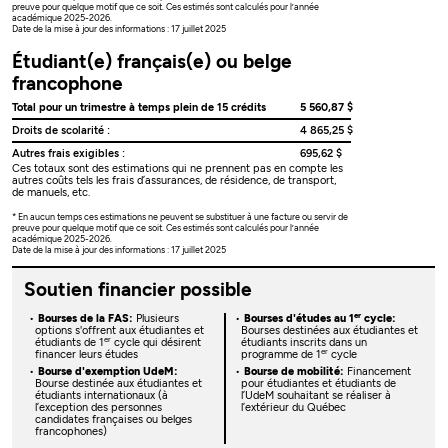
preuve pour quelque motif que ce soit. Ces estimés sont calculés pour l’année
académique 2025-2026.
Date de la mise à jour des informations : 17 juillet 2025
Étudiant(e) français(e) ou belge
francophone
Total pour un trimestre à temps plein de 15 crédits
5 560,87 $
Droits de scolarité :
4 865,25 $
Autres frais exigibles :
695,62 $
Ces totaux sont des estimations qui ne prennent pas en compte les
autres coûts tels les frais d’assurances, de résidence, de transport,
de manuels, etc.
* En aucun temps ces estimations ne peuvent se substituer à une facture ou servir de
preuve pour quelque motif que ce soit. Ces estimés sont calculés pour l’année
académique 2025-2026.
Date de la mise à jour des informations : 17 juillet 2025
Soutien financier possible
er
Bourses de la FAS:
Plusieurs
Bourses d'études au 1
cycle:
options s'offrent aux étudiantes et
Bourses destinées aux étudiantes et
er
étudiants de 1
cycle qui désirent
étudiants inscrits dans un
er
financer leurs études
programme de 1
cycle
Bourse d'exemption UdeM:
Bourse de mobilité:
Financement
Bourse destinée aux étudiantes et
pour étudiantes et étudiants de
étudiants internationaux (à
l’UdeM souhaitant se réaliser à
l’exception des personnes
l’extérieur du Québec
candidates françaises ou belges
francophones)