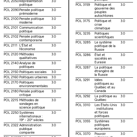
POL 2050
Représentation
3.0
politique
POL 3159
Politique et
3.0
gouverne des
POL 2090
Pensée politique
3.0
peuples
prémoderne
autochtones
POL 2100
Pensée politique
3.0
POL 3175
Politique et
3.0
moderne
crise
POL 2101
Communication
3.0
climatique
politique
POL 3235
Politiques
3.0
POL 2102
Pensée politique
3.0
scientifiques
contemporaine
POL 3285
Le système
3.0
POL 2111
L'État et
3.0
politique de la
l'économie
Russie
POL 2120
Méthodes
3.0
POL 3286
État et
3.0
qualitatives
sociétés en
Eurasie
POL 2140
Analyse de
3.0
politiques
POL 3287
La politique
3.0
étrangère de
POL 2150
Politiques sociales
3.0
la Russie
POL 2160
Politiques urbaines
3.0
POL 3291
Idées
3.0
POL 2170
Politiques
3.0
politiques au
environnementales
Québec et au
Canada
POL 2180
Pensée politique
3.0
critique
POL 3292
La politique au
3.0
Québec
POL 2215
Méthodes de
3.0
sondages en
POL 3310
Les États-Unis
3.0
science politique
: institutions
et forces
POL 2250
Systèmes
3.0
politiques
internationaux :
e
e
19
- 20
siècles
POL 3355
Systèmes
3.0
politiques
POL 2322
Administration
3.0
européens
publique
comparée
POL 3370
Pouvoir
3.0