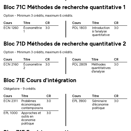
Bloc 71C Méthodes de recherche quantitative 1
Option - Minimum 3 crédits, maximum 6 crédits.
Cours
Titre
CR
Cours
Titre
CR
ECN 1260
Économétrie
3.0
POL 1803
Introduction
3.0
1
à l'analyse
quantitative
Bloc 71D Méthodes de recherche quantitative 2
Option - Minimum 3 crédits, maximum 6 crédits.
Cours
Titre
CR
Cours
Titre
CR
ECN 2160
Économétrie
3.0
POL 2809
Méthodes
3.0
2
quantitatives
d'analyse
Bloc 71E Cours d'intégration
Obligatoire - 9 crédits.
Cours
Titre
CR
Cours
Titre
CR
ECN 2311
Problèmes
3.0
EPL 3900
Séminaire
3.0
économiques
d'économie
contemporains
politique
EPL 1000
Approches et
3.0
outils en
économie
politique