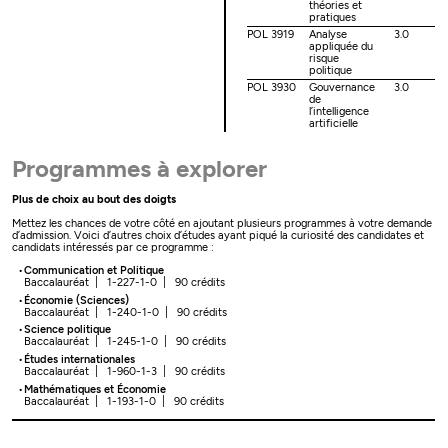
théories et
pratiques
POL 3919
Analyse
3.0
appliquée du
risque
politique
POL 3930
Gouvernance
3.0
de
l’intelligence
artificielle
Programmes à explorer
Plus de choix au bout des doigts
Mettez les chances de votre côté en ajoutant plusieurs programmes à votre demande
d’admission. Voici d’autres choix d’études ayant piqué la curiosité des candidates et
candidats intéressés par ce programme :
Communication et Politique
Baccalauréat | 1-227-1-0 | 90 crédits
Économie (Sciences)
Baccalauréat | 1-240-1-0 | 90 crédits
Science politique
Baccalauréat | 1-245-1-0 | 90 crédits
Études internationales
Baccalauréat | 1-960-1-3 | 90 crédits
Mathématiques et Économie
Baccalauréat | 1-193-1-0 | 90 crédits