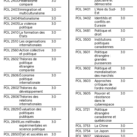
judiciaire et
POL 2400
Fédéralisme
3.0
démocratie
comparé
POL 3401
L'Asie du Sud-
3.0
POL 2403
Immigration et
3.0
Est
multiculturalisme
POL 3402
Identités et
3.0
POL 2404
Nationalisme
3.0
conflits en
POL 2405
La violence
3.0
Eurasie
politique
POL 3481
Politique et
3.0
POL 2410
La formation des
3.0
droit
États
POL 3500
Institutions
3.0
POL 2510
Les organisations
3.0
politiques
internationales
canadiennes
POL 2560
Action collective
3.0
POL 3601
Politique
3.0
et politique
étrangère :
POL 2602
Théories de
3.0
grandes
politique
puissances
étrangère
POL 3602
Politique et
3.0
comparée
mondialisation
POL 2606
Économie
3.0
des marchés
politique
POL 3603
Approches
3.0
internationale
critiques de
POL 2802
Théories du
3.0
l’ordre mondial
développement
POL 3605
Pouvoir et
3.0
POL 2806
Théories des
3.0
résistance
relations
dans le
internationales
cyberespace
POL 2829
Évaluation des
3.0
POL 3721
Politique
3.0
politiques
étrangère
publiques
canadienne et
québécoise
POL 2849
Les méthodes
3.0
expérimentales en
POL 3753
La Chine
3.0
science politique
POL 3754
Le Japon
3.0
POL 2850
État et sociétés en
3.0
POL 3807
Idéologies
3.0