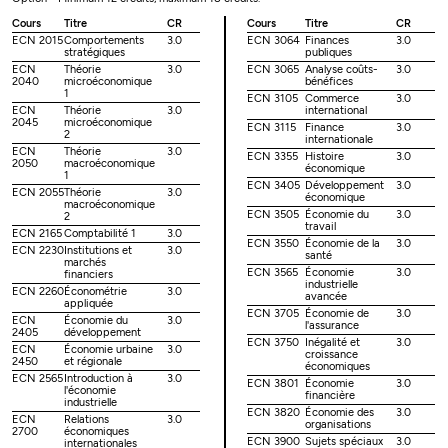
Cours
Titre
CR
Cours
Titre
CR
ECN 2015
Comportements
3.0
ECN 3064
Finances
3.0
stratégiques
publiques
ECN
Théorie
3.0
ECN 3065
Analyse coûts-
3.0
2040
microéconomique
bénéfices
1
ECN 3105
Commerce
3.0
ECN
Théorie
3.0
international
2045
microéconomique
ECN 3115
Finance
3.0
2
internationale
ECN
Théorie
3.0
ECN 3355
Histoire
3.0
2050
macroéconomique
économique
1
ECN 3405
Développement
3.0
ECN 2055
Théorie
3.0
économique
macroéconomique
ECN 3505
Économie du
3.0
2
travail
ECN 2165
Comptabilité 1
3.0
ECN 3550
Économie de la
3.0
ECN 2230
Institutions et
3.0
santé
marchés
ECN 3565
Économie
3.0
financiers
industrielle
ECN 2260
Économétrie
3.0
avancée
appliquée
ECN 3705
Économie de
3.0
ECN
Économie du
3.0
l'assurance
2405
développement
ECN 3750
Inégalité et
3.0
ECN
Économie urbaine
3.0
croissance
2450
et régionale
économiques
ECN 2565
Introduction à
3.0
ECN 3801
Économie
3.0
l'économie
financière
industrielle
ECN 3820
Économie des
3.0
ECN
Relations
3.0
organisations
2700
économiques
ECN 3900
Sujets spéciaux
3.0
internationales