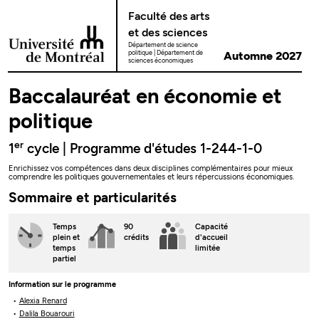
Passer au contenu
Faculté des arts
et des sciences
Département de science
politique
Département de
Automne 2027
sciences économiques
Baccalauréat en économie et
politique
er
1
cycle | Programme d'études 1-244-1-0
Enrichissez vos compétences dans deux disciplines complémentaires pour mieux
comprendre les politiques gouvernementales et leurs répercussions économiques.
Sommaire et particularités
Temps
90
Capacité
plein
et
crédits
d'accueil
temps
limitée
partiel
Information sur le programme
Alexia Renard
Dalila Bouarouri