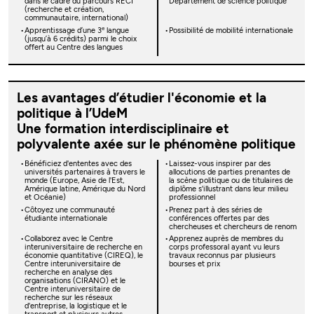
dans le cadre du parcours RECI
Département de science politique
(recherche et création,
communautaire, international)
e
Apprentissage d’une 3
langue
Possibilité de mobilité internationale
(jusqu’à 6 crédits) parmi le choix
offert au Centre des langues
Les avantages d’étudier l'économie et la
politique à l’UdeM
Une formation interdisciplinaire et
polyvalente axée sur le phénomène politique
Bénéficiez d'ententes avec des
Laissez-vous inspirer par des
universités partenaires à travers le
allocutions de parties prenantes de
monde (Europe, Asie de l'Est,
la scène politique ou de titulaires de
Amérique latine, Amérique du Nord
diplôme s'illustrant dans leur milieu
et Océanie)
professionnel
Côtoyez une communauté
Prenez part à des séries de
étudiante internationale
conférences offertes par des
chercheuses et chercheurs de renom
Collaborez avec le Centre
Apprenez auprès de membres du
interuniversitaire de recherche en
corps professoral ayant vu leurs
économie quantitative (CIREQ), le
travaux reconnus par plusieurs
Centre interuniversitaire de
bourses et prix
recherche en analyse des
organisations (CIRANO) et le
Centre interuniversitaire de
recherche sur les réseaux
d'entreprise, la logistique et le