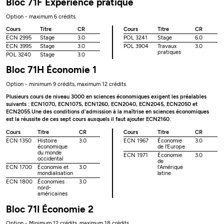
Bloc 71F Expérience pratique
Option - maximum 6 crédits.
Cours
Titre
CR
Cours
Titre
CR
ECN 2995
Stage
3.0
POL 3241
Stage
6.0
ECN 3995
Stage
3.0
POL 3904
Travaux
3.0
pratiques
POL 3240
Stage
3.0
Bloc 71H Économie 1
Option - minimum 9 crédits, maximum 12 crédits.
Plusieurs cours de niveau 3000 en sciences économiques exigent les préalables
suivants : ECN1070, ECN1075, ECN1260, ECN2040, ECN2045, ECN2050 et
ECN2055.Une des conditions d'admission à la maîtrise en sciences économiques
est la réussite de ces sept cours auxquels il faut ajouter ECN2160.
Cours
Titre
CR
Cours
Titre
CR
ECN 1350
Histoire
3.0
ECN 1967
Économie
3.0
économique
de l'Europe
du monde
ECN 1971
Économie
3.0
occidental
de
ECN 1700
Économie et
3.0
l'Amérique
mondialisation
latine
ECN 1800
Économies
3.0
nord-
américaines
Bloc 71I Économie 2
Option - Minimum 12 crédits, maximum 18 crédits.