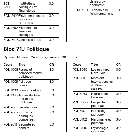
de macro-
ECN
Institutions
3.0
économie
2800
publiques et
ECN 3910
Économie de
3.0
financières
l'environnement
ECN 2910
Environnement et
3.0
ressources
naturelles
ECN 2964
Économie et
3.0
finances
publiques
ECN 3013
Choix collectifs
3.0
Bloc 71J Politique
Option - Minimum 24 crédits, maximum 30 crédits.
Cours
Titre
CR
Cours
Titre
CR
POL 1008
Forces et
3.0
POL 3010
Les relations
3.0
comportements
Nord-Sud
politiques
POL 3011
Relations
3.0
POL 1009
Politique
3.0
internationales
comparée
de l'Asie du
Sud-Est
POL 1200
Pensée politique
3.0
POL 3013
Politique de
3.0
POL 1330
Administration et
3.0
l'Internet
politiques
publiques
POL 3050
Les partis
3.0
politiques
POL 2005
Les élections
3.0
POL 3101
Marketing
3.0
POL 2007
Institutions
3.0
politique
politiques
comparées
POL 3102
Marginalité et
3.0
politique
POL 2011
Sécurité et
3.0
conflits
POL 3140
Psychologie
3.0
politique