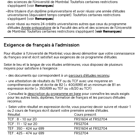
des sciences de l'Université de Montréal. Toutefois certaines restrictions
s'appliquent (voir
Remarques
)
être titulaire d’un diplôme préuniversitaire et avoir réussi une année d’études
universitaires (équivalent temps complet). Toutefois certaines restrictions
s'appliquent (voir
Remarques
)
avoir réussi au moins 24 crédits universitaires autres que ceux du programme
d'études
Année préparatoire
de la Faculté des arts et des sciences de l'Université
de Montréal. Toutefois certaines restrictions s'appliquent (
voir Remarques
)
Exigence de français à l’admission
Pour étudier à l’Université de Montréal, vous devez démontrer que votre connaissance
du français oral et écrit satisfait aux exigences de ce programme d’études.
Selon le lieu et la langue de vos études antérieures, vous disposez de plusieurs
moyens pour satisfaire à l’exigence :
des documents qui correspondent à un
parcours d’études reconnu
;
une attestation de résultats du TEF ou du TCF avec une moyenne en
compréhension orale et écrite de B2 (≥ 400/699) et un minimum de B1 en
expression écrite (≥ 350/699 au TEF ou ≥8/20 au TCF)
Consultez la
description du programme en ligne
pour connaître les seuils exigés
pour les autres tests, diplômes, formation de français et les parcours d'études
reconnus.
Selon votre résultat en expression écrite, vous pourriez devoir suivre et réussir 1
ou 2 cours de français écrit durant votre première année d’études.
Résultat
Cours prescrit
TCF : 8 - 10 sur 20
FRS1604 et FRS2704
TCF : 11 - 12 sur 20
FRS2704
TEF : 350 - 424 sur 699
FRS1604 et FRS2704
TEF : 425 - 474 sur 699
FRS2704