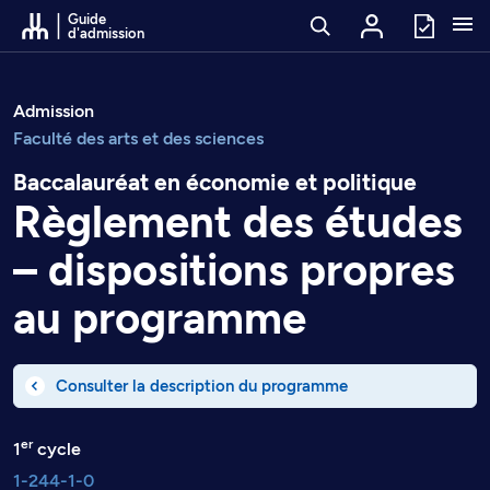
Passer au contenu
Guide
d'admission
Admission
Faculté des arts et des sciences
Baccalauréat en économie et politique
Règlement des études
– dispositions propres
au programme
Consulter la description du programme
er
1
cycle
1-244-1-0