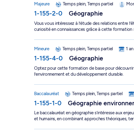
Majeure
Temps plein, Temps partiel
Mon
1-155-2-0
Géographie
Vous vous intéressez à l’étude des relations entre l
curiosité en connaissances grâce à cette formation 
Mineure en géographie - 1-155-4-0
Mineure
Temps plein, Temps partiel
1 an
1-155-4-0
Géographie
Optez pour cette formation de base pour découvrir 
l’environnement et du développement durable.
Baccalauréat en géographie environnementale -
Baccalauréat
Temps plein, Temps partiel
1-155-1-0
Géographie environne
Le baccalauréat en géographie s’intéresse aux enje
et humains, en combinant approches théoriques, terr
Baccalauréat en mathématiques et physique - 1