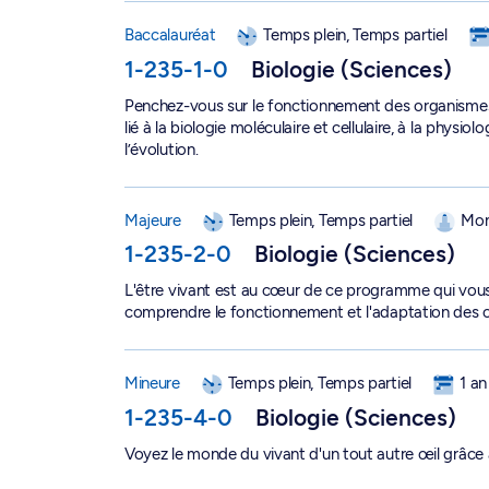
Baccalauréat en sciences biologiques - 1-235-1
Baccalauréat
Temps plein, Temps partiel
1-235-1-0
Biologie (Sciences)
Penchez-vous sur le fonctionnement des organismes 
lié à la biologie moléculaire et cellulaire, à la physiol
l’évolution.
Majeure en sciences biologiques - 1-235-2-0
Majeure
Temps plein, Temps partiel
Mon
1-235-2-0
Biologie (Sciences)
L'être vivant est au cœur de ce programme qui vous i
comprendre le fonctionnement et l'adaptation des 
Mineure en sciences biologiques - 1-235-4-0
Mineure
Temps plein, Temps partiel
1 an
1-235-4-0
Biologie (Sciences)
Voyez le monde du vivant d'un tout autre œil grâce 