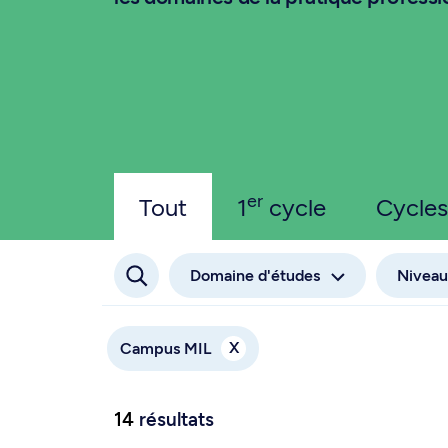
er
Tout
1
cycle
Cycles
Domaine d'études
Niveau
X
Campus MIL
14
résultats