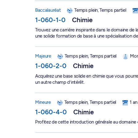
Baccalauréat en chimie - 1-060-1-0
Baccalauréat
Temps plein, Temps partiel
1-060-1-0
Chimie
Trouvez une carrière inspirante dans le domaine de
une solide formation de base à une spécialisation de
Majeure en chimie - 1-060-2-0
Majeure
Temps plein, Temps partiel
Mon
1-060-2-0
Chimie
Acquérez une base solide en chimie que vous pourr
un autre champ d’intérêt.
Mineure en chimie - 1-060-4-0
Mineure
Temps plein, Temps partiel
1 an
1-060-4-0
Chimie
Profitez de cette introduction générale au domaine de 
Majeure en géographie - 1-155-2-0